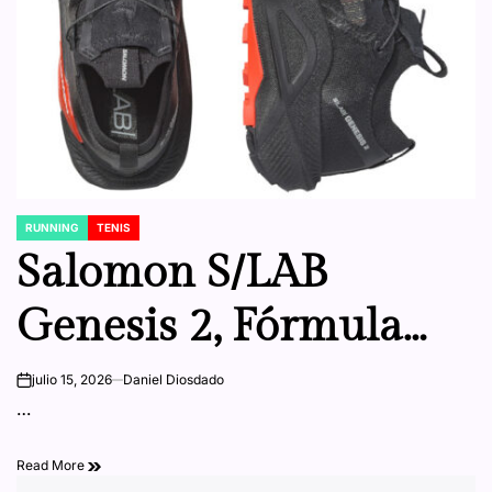
RUNNING
TENIS
POSTED
IN
Salomon S/LAB
Genesis 2, Fórmula
avanzada, mejorada
julio 15, 2026
Daniel Diosdado
on
…
por legado
Read More