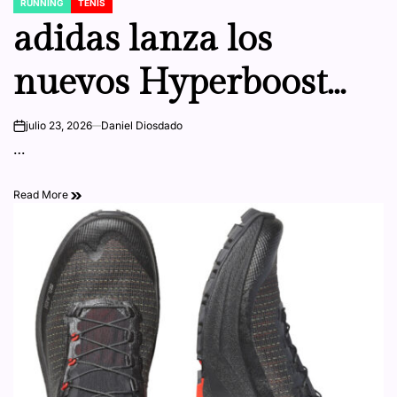
RUNNING
TENIS
POSTED
IN
adidas lanza los
nuevos Hyperboost
Run
julio 23, 2026
Daniel Diosdado
on
…
Read More