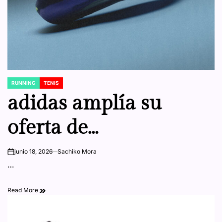
RUNNING
TENIS
POSTED
IN
adidas amplía su
oferta de
entrenamiento
junio 18, 2026
Sachiko Mora
on
…
híbrido con el Adizero
Read More
Dropset Pro