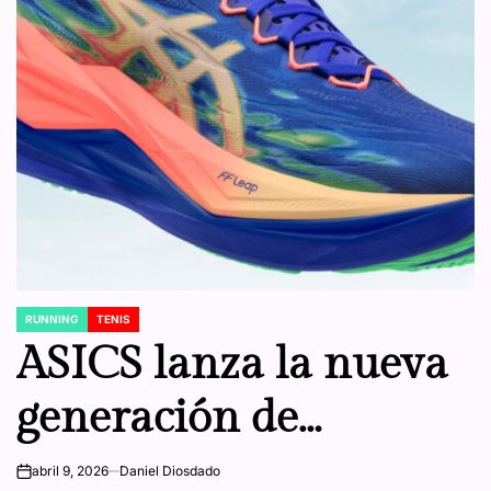
RUNNING
TENIS
POSTED
IN
ASICS lanza la nueva
generación de
SUPERBLAST 3 con la
abril 9, 2026
Daniel Diosdado
on