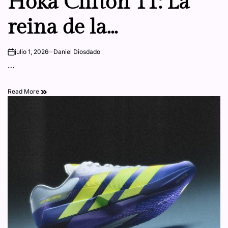
Hoka Clifton 11: La
reina de la
amortiguación diaria
julio 1, 2026
Daniel Diosdado
on
…
se vuelve más ligera y
Read More
cómoda