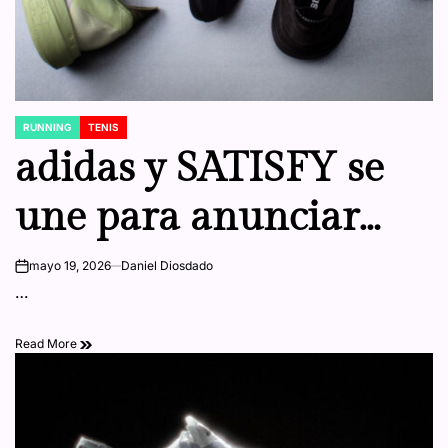
RUNNING
TENIS
POSTED
IN
adidas y SATISFY se
une para anunciar
una asociación
mayo 19, 2026
Daniel Diosdado
on
…
multitemporada
Read More