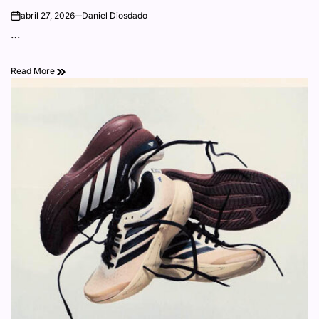
debajo de los 100
abril 27, 2026
Daniel Diosdado
on
…
gramos, los Adizero
Read More
Adios Pro EVO 3