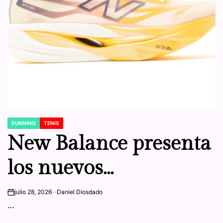
RUNNING
TENIS
POSTED
IN
New Balance presenta
los nuevos
SuperComp Elite v6 y
julio 28, 2026
Daniel Diosdado
on
…
SuperComp Rebel v1