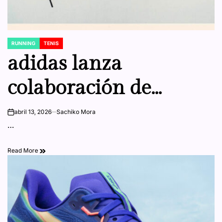
RUNNING
TENIS
POSTED
IN
adidas lanza
colaboración de
running con Song for
abril 13, 2026
Sachiko Mora
on
…
the Mute
Read More