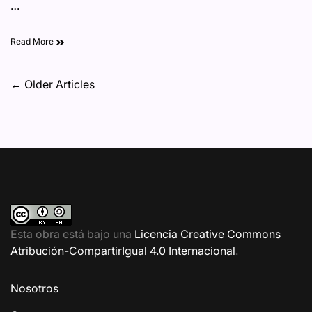
…
nueva tecnología FF
Read More
LEAP
Navegación
←
Older Articles
de
entradas
Esta obra está bajo una
Licencia Creative Commons
Atribución-CompartirIgual 4.0 Internacional
.
Nosotros