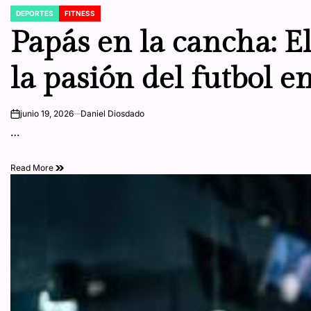
DEPORTES
FITNESS
POSTED
IN
Papás en la cancha: E
la pasión del futbol e
junio 19, 2026
Daniel Diosdado
on
…
Read More