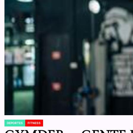
DEPORTES
FITNESS
POSTED
IN