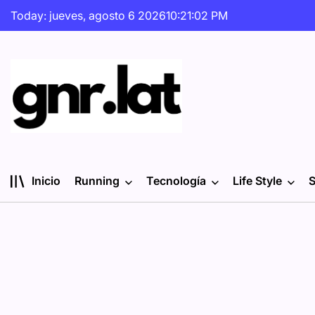
Skip
Today: jueves, agosto 6 2026
10
:
21
:
04
PM
to
content
gnr.lat
Inicio
Running
Tecnología
Life Style
S