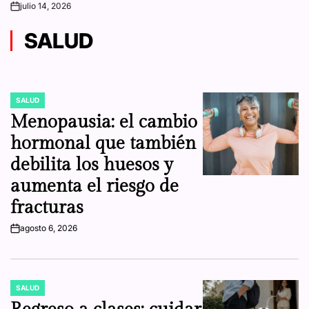
on
SALUD
SALUD
POSTED
IN
Menopausia: el cambio
hormonal que también
debilita los huesos y
aumenta el riesgo de
fracturas
agosto 6, 2026
on
SALUD
POSTED
IN