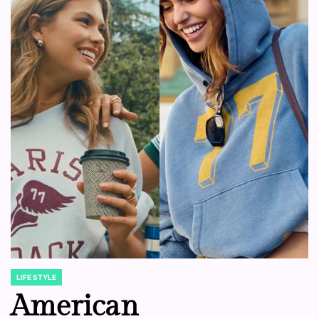
LIFE STYLE
POSTED
IN
American