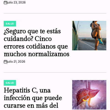
julio 23, 2026
on
SALUD
POSTED
IN
¿Seguro que te estás
cuidando? Cinco
errores cotidianos que
muchos normalizamos
julio 21, 2026
on
SALUD
POSTED
IN
Hepatitis C, una
infección que puede
curarse en más del