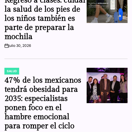
Regreso a clases: cuidar
la salud de los pies de
los niños también es
parte de preparar la
mochila
julio 30, 2026
on
SALUD
POSTED
IN
47% de los mexicanos
tendrá obesidad para
2035: especialistas
ponen foco en el
hambre emocional
para romper el ciclo