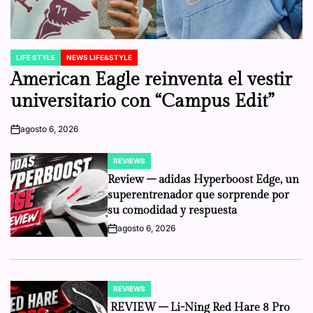
LIFE STYLE
NEWS LIFE&STYLE
POSTED
IN
American Eagle reinventa el vestir
universitario con “Campus Edit”
agosto 6, 2026
on
REVIEWS
POSTED
IN
Review – adidas Hyperboost Edge, un
superentrenador que sorprende por
su comodidad y respuesta
agosto 6, 2026
on
REVIEWS
POSTED
IN
REVIEW – Li-Ning Red Hare 8 Pro