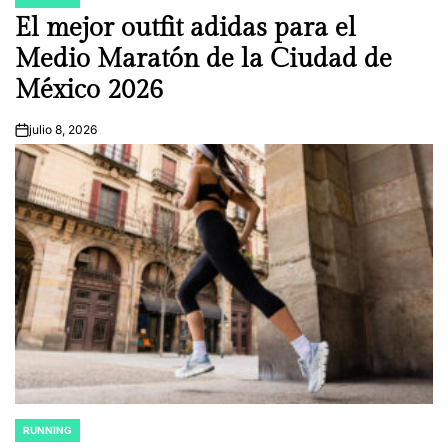
POSTED
IN
El mejor outfit adidas para el
Medio Maratón de la Ciudad de
México 2026
julio 8, 2026
on
RUNNING
POSTED