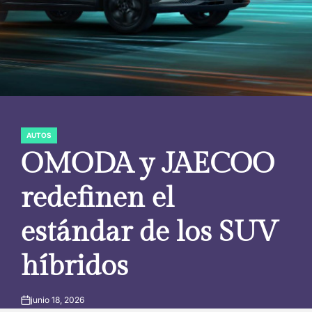
AUTOS
POSTED
IN
OMODA y JAECOO
redefinen el
estándar de los SUV
híbridos
junio 18, 2026
on