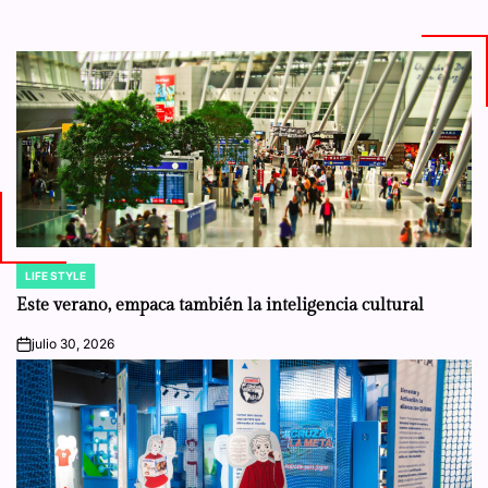
LIFE STYLE
POSTED
IN
Este verano, empaca también la inteligencia cultural
julio 30, 2026
on