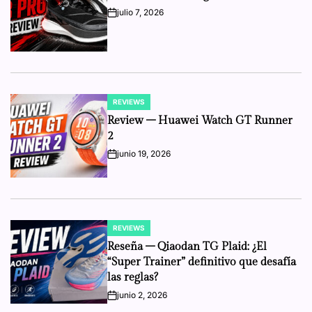
julio 7, 2026
on
REVIEWS
POSTED
IN
Review – Huawei Watch GT Runner
2
junio 19, 2026
on
REVIEWS
POSTED
IN
Reseña – Qiaodan TG Plaid: ¿El
“Super Trainer” definitivo que desafía
las reglas?
junio 2, 2026
on