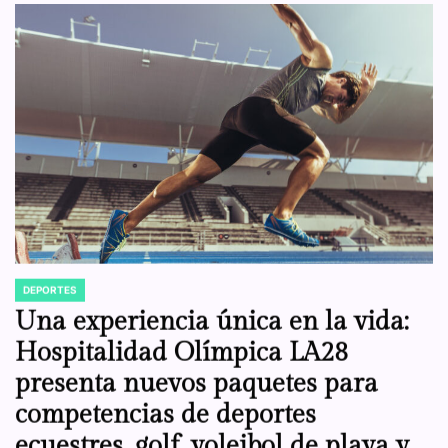
DEPORTES
POSTED
IN
Una experiencia única en la vida:
Hospitalidad Olímpica LA28
presenta nuevos paquetes para
competencias de deportes
ecuestres, golf, voleibol de playa y