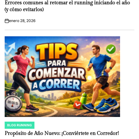
IN
Errores comunes al retomar el running iniciando el año
(y cómo evitarlos)
enero 28, 2026
on
BLOG RUNNING
POSTED
IN
Propósito de Año Nuevo: ¡Conviértete en Corredor!