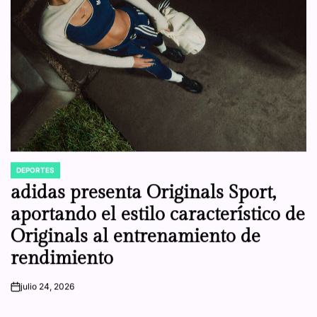
DEPORTES
POSTED
IN
adidas presenta Originals Sport,
aportando el estilo característico de
Originals al entrenamiento de
rendimiento
julio 24, 2026
on