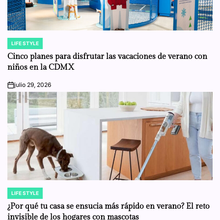
LIFE STYLE
POSTED
IN
Cinco planes para disfrutar las vacaciones de verano con
niños en la CDMX
julio 29, 2026
on
LIFE STYLE
POSTED
IN
¿Por qué tu casa se ensucia más rápido en verano? El reto
invisible de los hogares con mascotas