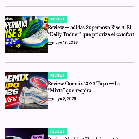
REVIEWS
POSTED
IN
Review – adidas Supernova Rise 3: El
“Daily Trainer” que prioriza el comfort
mayo 13, 2026
on
REVIEWS
POSTED
IN
Review Onemix 2026 Tupo – La
“Mixta” que respira
mayo 8, 2026
on
REVIEWS
POSTED
IN