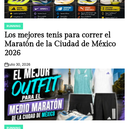
RUNNING
POSTED
IN
Los mejores tenis para correr el
Maratón de la Ciudad de México
2026
julio 30, 2026
on
RUNNING