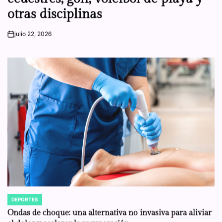
otras disciplinas
julio 22, 2026
on
DEPORTES
POSTED
IN
Ondas de choque: una alternativa no invasiva para aliviar
el dolor y acelerar la recuperación