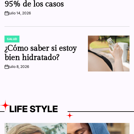
95% de los casos
julio 14, 2026
on
SALUD
POSTED
IN
¿Cómo saber si estoy
bien hidratado?
julio 8, 2026
on
LIFE STYLE