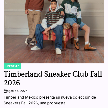
LIFE STYLE
POSTED
IN
Timberland Sneaker Club Fall
2026
agosto 4, 2026
on
Timberland México presenta su nueva colección de
Sneakers Fall 2026, una propuesta...