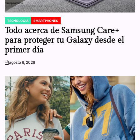
TECNOLOGÍA
SMARTPHONES
POSTED
IN
Todo acerca de Samsung Care+
para proteger tu Galaxy desde el
primer día
agosto 6, 2026
on