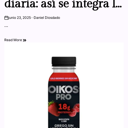
diaria: así se integra la
proteína en la rutina
junio 23, 2025
Daniel Diosdado
on
…
de los mexicanos
Read More