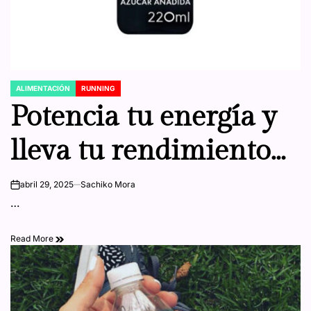
ALIMENTACIÓN
RUNNING
POSTED
IN
Potencia tu energía y
lleva tu rendimiento
al siguiente nivel con
abril 29, 2025
Sachiko Mora
on
…
el nuevo Oikos Pro
Read More