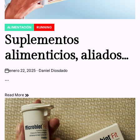
ALIMENTACIÓN
RUNNING
POSTED
IN
Suplementos
alimenticios, aliados
para mejorar la
enero 22, 2025
Daniel Diosdado
on
…
actividad física
Read More