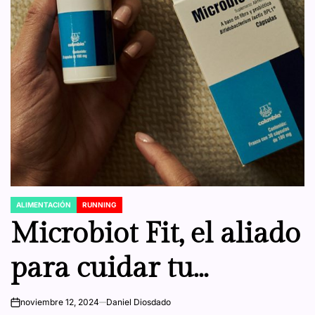
ALIMENTACIÓN
RUNNING
POSTED
IN
Microbiot Fit, el aliado
para cuidar tu
microbiota durante las
noviembre 12, 2024
Daniel Diosdado
on