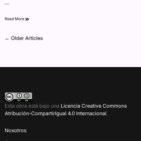
…
fiestas decembrinas
Read More
Navegación
←
Older Articles
de
entradas
Esta obra está bajo una
Licencia Creative Commons
Atribución-CompartirIgual 4.0 Internacional
.
Nosotros