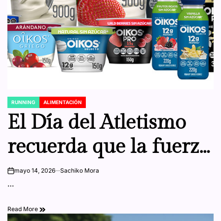
RUNNING
ALIMENTACIÓN
POSTED
IN
El Día del Atletismo
recuerda que la fuerza
no solo se entrena,
mayo 14, 2026
Sachiko Mora
on
…
también se alimenta
Read More