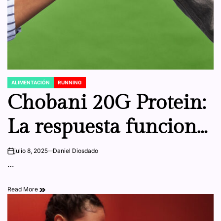
ALIMENTACIÓN
RUNNING
POSTED
IN
Chobani 20G Protein:
La respuesta funcional
a la creciente
julio 8, 2025
Daniel Diosdado
on
…
demanda de proteína
Read More
completa y bienestar