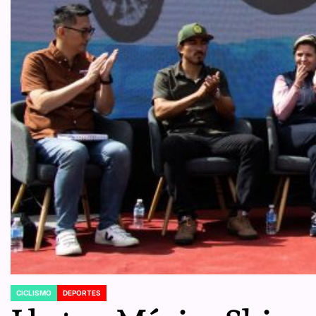
CICLISMO
DEPORTES
POSTED
IN