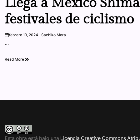
Llega a México Shiman
festivales de ciclismo
febrero 19, 2024
Sachiko Mora
on
…
Read More
Esta obra está bajo una
Licencia Creative Commons Atribu