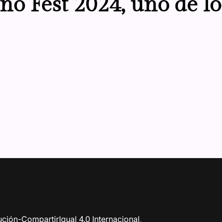
o Fest 2024, uno de lo
ción-CompartirIgual 4.0 Internacional
.