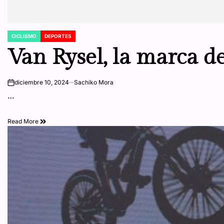
CICLISMO
DEPORTES
POSTED
IN
Van Rysel, la marca d
diciembre 10, 2024
Sachiko Mora
on
…
Read More