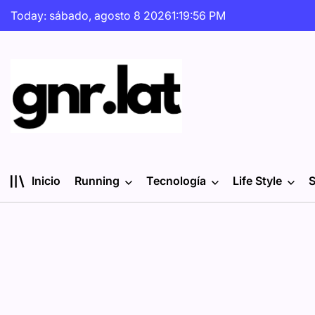
Skip
Today: sábado, agosto 8 2026
1
:
19
:
57
PM
to
content
gnr.lat
Inicio
Running
Tecnología
Life Style
S