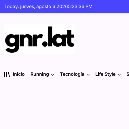
Skip
Today: jueves, agosto 6 2026
5
:
23
:
36
PM
to
content
gnr.lat
Inicio
Running
Tecnología
Life Style
S