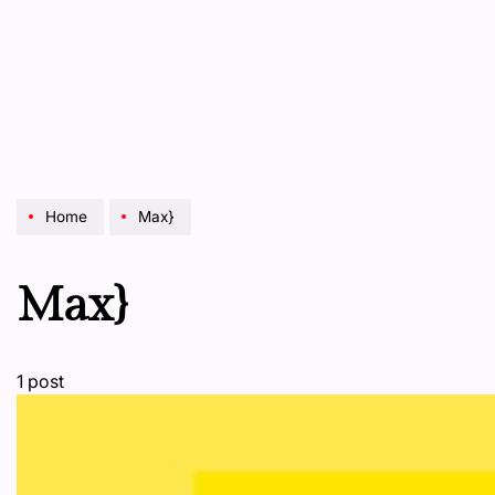
Home
Max}
Max}
1 post