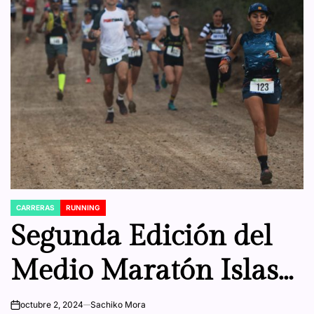
CARRERAS
RUNNING
POSTED
IN
Segunda Edición del
Medio Maratón Islas
Marías: Corre en el
octubre 2, 2024
Sachiko Mora
on