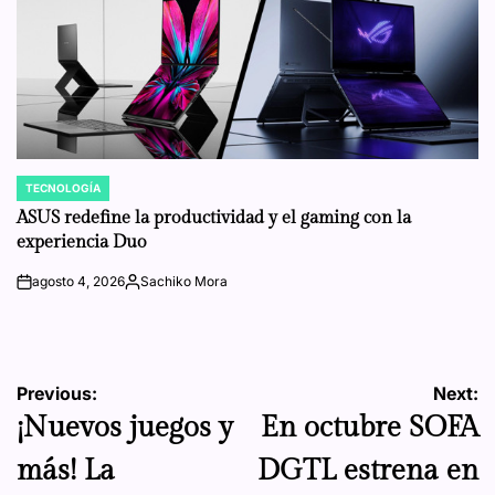
TECNOLOGÍA
POSTED
IN
ASUS redefine la productividad y el gaming con la
experiencia Duo
agosto 4, 2026
Sachiko Mora
on
Posted
by
Navegación
Previous:
Next:
¡Nuevos juegos y
En octubre SOFA
de
más! La
DGTL estrena en
entradas