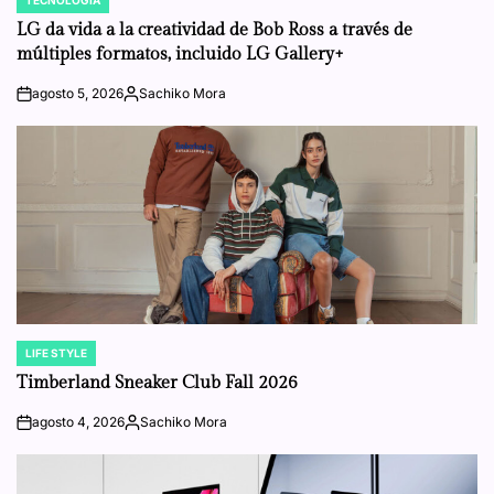
POSTED
IN
LG da vida a la creatividad de Bob Ross a través de
múltiples formatos, incluido LG Gallery+
agosto 5, 2026
Sachiko Mora
on
Posted
by
LIFE STYLE
POSTED
IN
Timberland Sneaker Club Fall 2026
agosto 4, 2026
Sachiko Mora
on
Posted
by