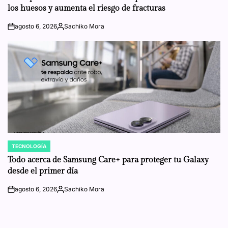
los huesos y aumenta el riesgo de fracturas
agosto 6, 2026
Sachiko Mora
on
Posted
by
TECNOLOGÍA
POSTED
IN
Todo acerca de Samsung Care+ para proteger tu Galaxy
desde el primer día
agosto 6, 2026
Sachiko Mora
on
Posted
by