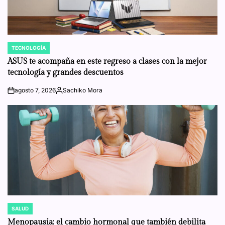
TECNOLOGÍA
POSTED
IN
ASUS te acompaña en este regreso a clases con la mejor
tecnología y grandes descuentos
agosto 7, 2026
Sachiko Mora
on
Posted
by
SALUD
POSTED
IN
Menopausia: el cambio hormonal que también debilita