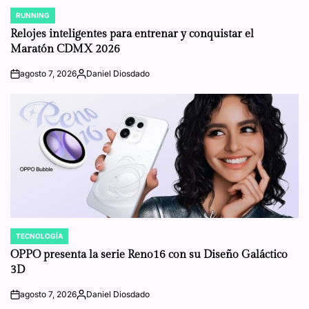
RUNNING
POSTED
IN
Relojes inteligentes para entrenar y conquistar el
Maratón CDMX 2026
agosto 7, 2026
Daniel Diosdado
on
Posted
by
TECNOLOGÍA
POSTED
IN
OPPO presenta la serie Reno16 con su Diseño Galáctico
3D
agosto 7, 2026
Daniel Diosdado
on
Posted