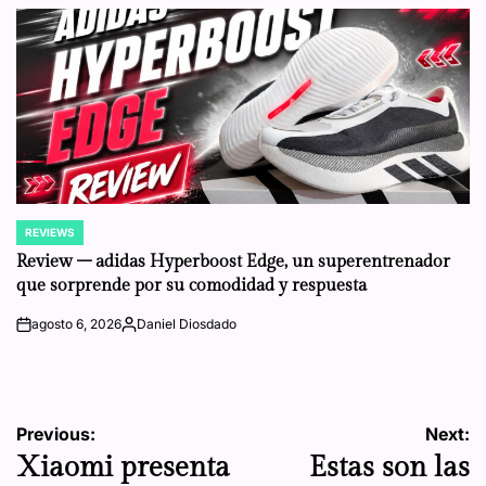
by
REVIEWS
POSTED
IN
Review – adidas Hyperboost Edge, un superentrenador
que sorprende por su comodidad y respuesta
agosto 6, 2026
Daniel Diosdado
on
Posted
by
Navegación
Previous:
Next:
Xiaomi presenta
Estas son las
de