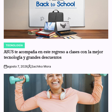
TECNOLOGÍA
POSTED
IN
ASUS te acompaña en este regreso a clases con la mejor
tecnología y grandes descuentos
agosto 7, 2026
Sachiko Mora
on
Posted
by