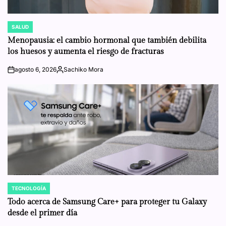
SALUD
POSTED
IN
Menopausia: el cambio hormonal que también debilita
los huesos y aumenta el riesgo de fracturas
agosto 6, 2026
Sachiko Mora
on
Posted
by
TECNOLOGÍA
POSTED
IN
Todo acerca de Samsung Care+ para proteger tu Galaxy
desde el primer día