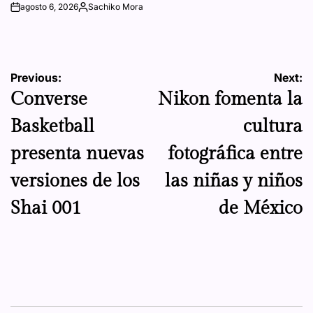
agosto 6, 2026
Sachiko Mora
on
Posted
by
Navegación
Previous:
Next:
Converse
Nikon fomenta la
de
Basketball
cultura
entradas
presenta nuevas
fotográfica entre
versiones de los
las niñas y niños
Shai 001
de México