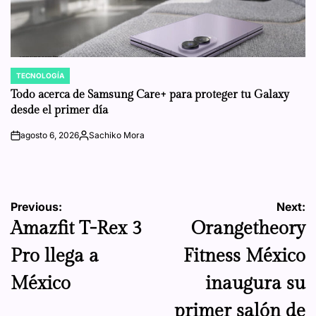
TECNOLOGÍA
POSTED
IN
Todo acerca de Samsung Care+ para proteger tu Galaxy
desde el primer día
agosto 6, 2026
Sachiko Mora
on
Posted
by
Navegación
Previous:
Next:
Amazfit T-Rex 3
Orangetheory
de
Pro llega a
Fitness México
entradas
México
inaugura su
primer salón de