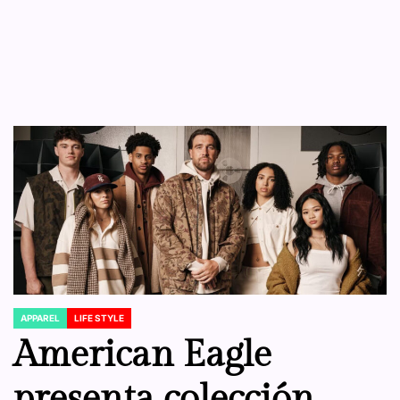
APPAREL
LIFE STYLE
POSTED
IN
American Eagle
presenta colección