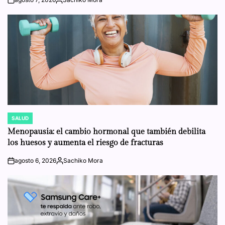
on
Posted
by
SALUD
POSTED
IN
Menopausia: el cambio hormonal que también debilita
los huesos y aumenta el riesgo de fracturas
agosto 6, 2026
Sachiko Mora
on
Posted
by