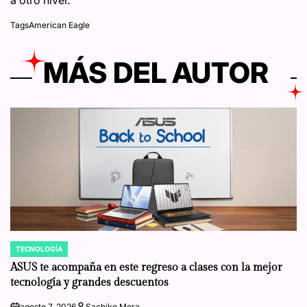
a otro nivel.
Tags
American Eagle
MÁS DEL AUTOR
TECNOLOGÍA
POSTED
IN
ASUS te acompaña en este regreso a clases con la mejor
tecnología y grandes descuentos
agosto 7, 2026
Sachiko Mora