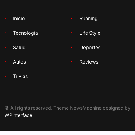
Inicio
Running
Tecnología
Life Style
Salud
Deportes
Autos
Reviews
Trivias
© All rights reserved. Theme NewsMachine designed by
WPInterface
.