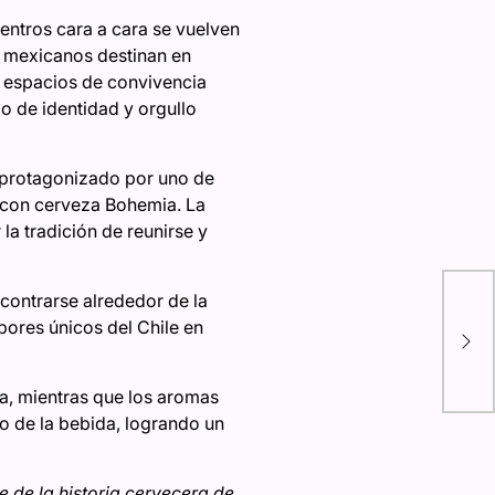
entros cara a cara se vuelven
s mexicanos destinan en
a espacios de convivencia
o de identidad y orgullo
ú protagonizado por uno de
 con cerveza Bohemia. La
la tradición de reunirse y
Enc
ontrarse alrededor de la
ter
bores únicos del Chile en
el 
acl
se 
a, mientras que los aromas
lo de la bebida, logrando un
 de la historia cervecera de