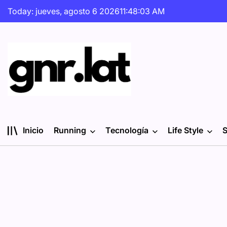
Skip
Today: jueves, agosto 6 2026
11
:
48
:
04
AM
to
content
gnr.lat
Inicio
Running
Tecnología
Life Style
S