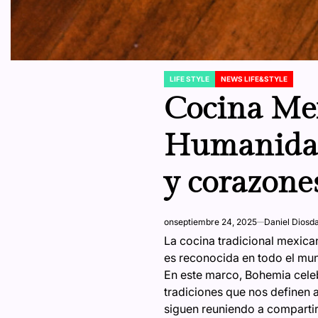
LIFE STYLE
NEWS LIFE&STYLE
POSTED
IN
Cocina Mex
Humanidad
y corazone
on
septiembre 24, 2025
Daniel Diosd
La cocina tradicional mexica
es reconocida en todo el mun
En este marco, Bohemia cele
tradiciones que nos definen 
siguen reuniendo a compartir 