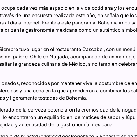
 ocupa cada vez más espacio en la vida cotidiana y los encu
 través de una encuesta realizada este año, en señala que lo
 al día a internet. Frente a este panorama, Bohemia impuls
valorizan la gastronomía mexicana como un auténtico símbol
Siempre tuvo lugar en el restaurante Cascabel, con un men
os del país: el Chile en Nogada, acompañado de un maridaje
altar la grandeza culinaria de México, sino también celebrar 
ionados, reconocidos por mantener viva la costumbre de enc
terclass y una cena en la que aprendieron a combinar los sa
as y ligeramente tostadas de Bohemia.
derado de la cerveza potenciaron la cremosidad de la nogad
tillo encontraron un equilibrio en los matices de sabor y lúpu
lejidad y autenticidad de la gastronomía mexicana.
mbolo de nuestra identidad gastronómica y Bohemia es parte