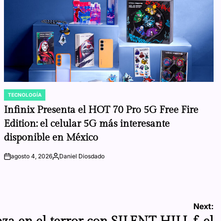
TECNOLOGÍA
POSTED
IN
Infinix Presenta el HOT 70 Pro 5G Free Fire
Edition: el celular 5G más interesante
disponible en México
agosto 4, 2026
Daniel Diosdado
on
Posted
by
Next: