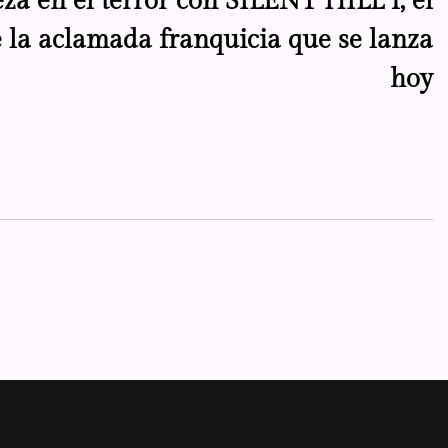
za en el terror con SILENT HILL f, el
e la aclamada franquicia que se lanza
hoy