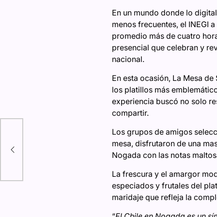
En un mundo donde lo digital
menos frecuentes, el INEGI a
promedio más de cuatro horas
presencial que celebran y re
nacional.
En esta ocasión, La Mesa de 
los platillos más emblemátic
experiencia buscó no solo res
compartir.
Los grupos de amigos selecc
a a
mesa, disfrutaron de una mas
Día
Nogada con las notas maltos
La frescura y el amargor mo
especiados y frutales del pla
maridaje que refleja la comp
“
El Chile en Nogada es un sí