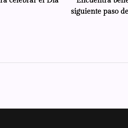
ra celebrar el Día
Encuentra belle
siguiente paso d