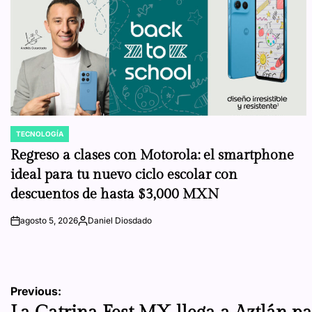
TECNOLOGÍA
POSTED
IN
Regreso a clases con Motorola: el smartphone
ideal para tu nuevo ciclo escolar con
descuentos de hasta $3,000 MXN
agosto 5, 2026
Daniel Diosdado
on
Posted
by
Navegación
Previous: