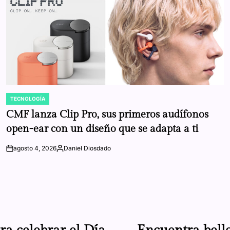
TECNOLOGÍA
POSTED
IN
CMF lanza Clip Pro, sus primeros audífonos
open-ear con un diseño que se adapta a ti
agosto 4, 2026
Daniel Diosdado
on
Posted
by