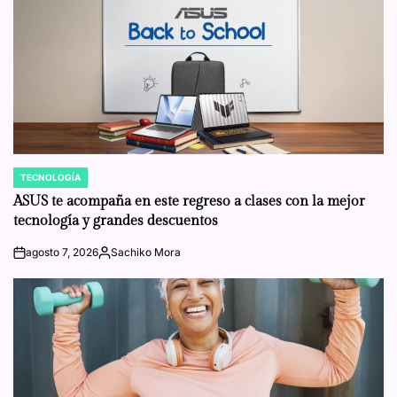
TECNOLOGÍA
POSTED
IN
ASUS te acompaña en este regreso a clases con la mejor
tecnología y grandes descuentos
agosto 7, 2026
Sachiko Mora
on
Posted
by