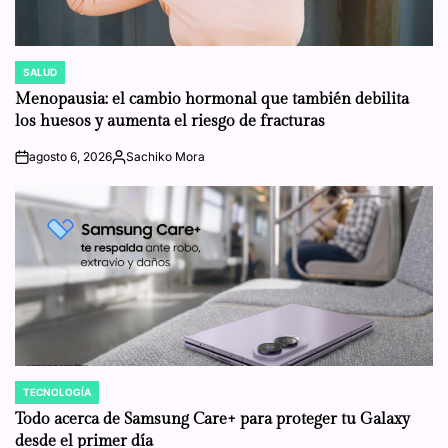
SALUD
POSTED
IN
Menopausia: el cambio hormonal que también debilita
los huesos y aumenta el riesgo de fracturas
agosto 6, 2026
Sachiko Mora
on
Posted
by
TECNOLOGÍA
POSTED
IN
Todo acerca de Samsung Care+ para proteger tu Galaxy
desde el primer día