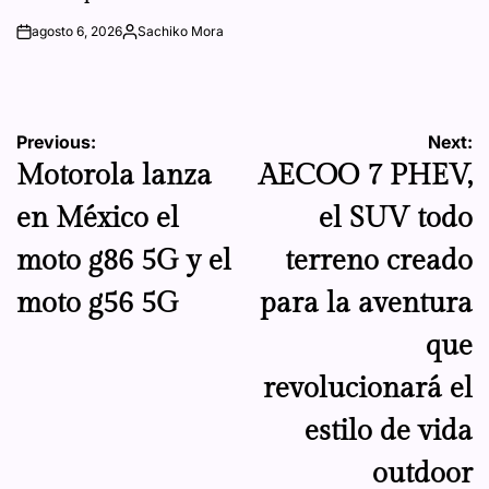
agosto 6, 2026
Sachiko Mora
on
Posted
by
Navegación
Previous:
Next:
Motorola lanza
AECOO 7 PHEV,
de
en México el
el SUV todo
entradas
moto g86 5G y el
terreno creado
moto g56 5G
para la aventura
que
revolucionará el
estilo de vida
outdoor