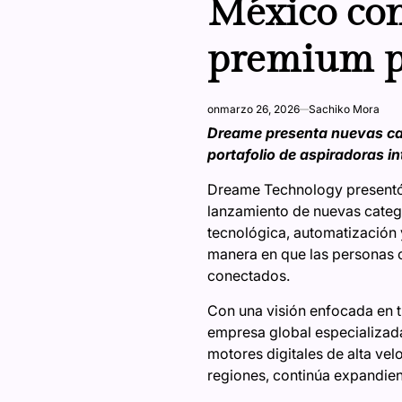
México con
premium p
on
marzo 26, 2026
Sachiko Mora
Dreame presenta nuevas cate
portafolio de aspiradoras in
Dreame Technology presentó e
lanzamiento de nuevas catego
tecnológica, automatización 
manera en que las personas cu
conectados.
Con una visión enfocada en t
empresa global especializada
motores digitales de alta ve
regiones, continúa expandien