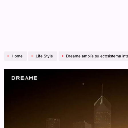
Home
Life Style
Dreame amplía su ecosistema inteligente en México c