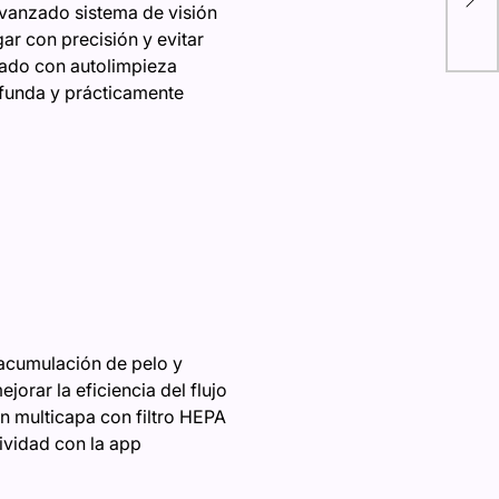
vanzado sistema de visión
lle
ar con precisión y evitar
eado con autolimpieza
ofunda y prácticamente
a acumulación de pelo y
orar la eficiencia del flujo
ón multicapa con filtro HEPA
ividad con la app