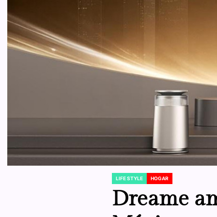
LIFE STYLE
HOGAR
POSTED
IN
Dreame amp