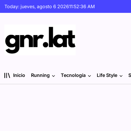
Skip
Today: jueves, agosto 6 2026
11
:
52
:
37
AM
to
content
gnr.lat
Inicio
Running
Tecnología
Life Style
S