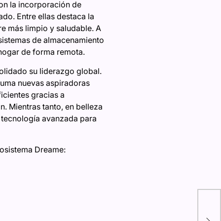
on la incorporación de
o. Entre ellas destaca la
re más limpio y saludable. A
o sistemas de almacenamiento
 hogar de forma remota.
olidado su liderazgo global.
 suma nuevas aspiradoras
icientes gracias a
n. Mientras tanto, en belleza
n tecnología avanzada para
ecosistema Dreame:
Los
fus