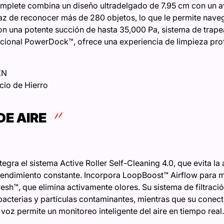
plete combina un diseño ultradelgado de 7.95 cm con un a
apaz de reconocer más de 280 objetos, lo que le permite naveg
on una potente succión de hasta 35,000 Pa, sistema de trap
uncional PowerDock™, ofrece una experiencia de limpieza pr
XN
cio de Hierro
DE AIRE
ntegra el sistema Active Roller Self-Cleaning 4.0, que evita l
endimiento constante. Incorpora LoopBoost™ Airflow para mej
resh™, que elimina activamente olores. Su sistema de filtraci
acterias y partículas contaminantes, mientras que su conect
oz permite un monitoreo inteligente del aire en tiempo real.