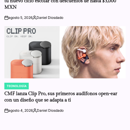
tu nuevo ciclo escolar con descuentos de hasta $3,000
MXN
agosto 5, 2026
Daniel Diosdado
on
Posted
by
TECNOLOGÍA
POSTED
IN
CMF lanza Clip Pro, sus primeros audífonos open-ear
con un diseño que se adapta a ti
agosto 4, 2026
Daniel Diosdado
on
Posted
by