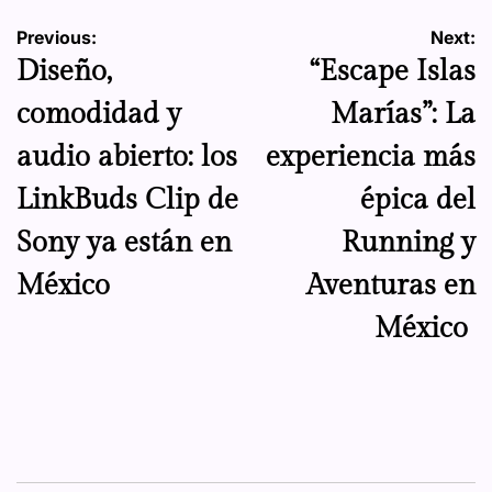
Navegación
Previous:
Next:
Diseño,
“Escape Islas
de
comodidad y
Marías”: La
entradas
audio abierto: los
experiencia más
LinkBuds Clip de
épica del
Sony ya están en
Running y
México
Aventuras en
México