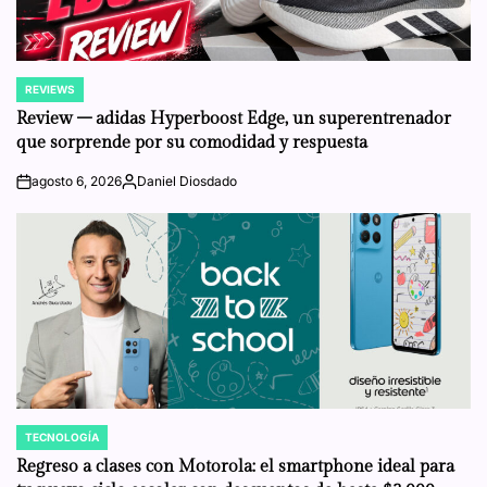
REVIEWS
POSTED
IN
Review – adidas Hyperboost Edge, un superentrenador
que sorprende por su comodidad y respuesta
agosto 6, 2026
Daniel Diosdado
on
Posted
by
TECNOLOGÍA
POSTED
IN
Regreso a clases con Motorola: el smartphone ideal para