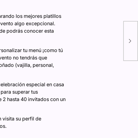
rando los mejores platillos
evento algo excepcional.
Lle
nde podrás conocer esta
Fra
fus
sonalizar tu menú ¡como tú
del
evento no tendrás que
ñado (vajilla, personal,
celebración especial en casa
 para superar tus
e 2 hasta 40 invitados con un
isita su perfil de
tos.