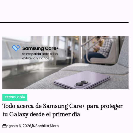
TECNOLOGÍA
POSTED
IN
Todo acerca de Samsung Care+ para proteger
tu Galaxy desde el primer día
agosto 6, 2026
Sachiko Mora
on
Posted