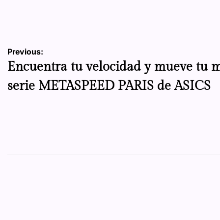
by
Navegación
Previous:
Encuentra tu velocidad y mueve tu 
de
serie METASPEED PARIS de ASICS
entradas