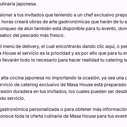
ulinaria japonesa.
onar a tus invitados que teniendo a un chef exclusivo prepa
os horas creará obras de arte gastronómicas que harán de tu 
ronqueo de atún también está disponible para tu evento, do
o sabor del pescado más fresco.
el menú de delivery, el cual encontrarás
dando clic aquí,
o per
House el servicio es la prioridad y es por ello que para tu 
llevarán todo lo necesario para hacer realidad tu catering so
alta cocina japonesa no importando la ocasión, ya sea una 
servicio de catering exclusivo de Masa House está preparado
resión duradera en tus invitados, los cuales pueden ser desd
ás servicio.
 gastronómica personalizada o para obtener más información v
conoce toda la oferta culinaria de Masa House para tus even