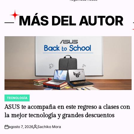
MÁS DEL AUTOR
TECNOLOGÍA
POSTED
IN
ASUS te acompaña en este regreso a clases con
la mejor tecnología y grandes descuentos
agosto 7, 2026
Sachiko Mora
on
Posted