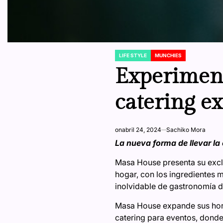
LIFE STYLE
MUNCHIES
POSTED
IN
Experimenta
catering e
on
abril 24, 2024
Sachiko Mora
La nueva forma de llevar la 
Masa House presenta su exclus
hogar, con los ingredientes 
inolvidable de gastronomía d
Masa House expande sus horiz
catering para eventos, donde