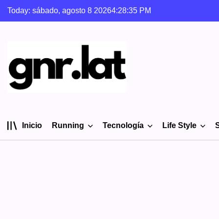
Skip
Today: sábado, agosto 8 2026
4
:
28
:
36
PM
to
content
gnr.lat
Inicio
Running
Tecnología
Life Style