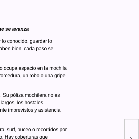
que se avanza
lo conocido, guardar lo
saben bien, cada paso se
no ocupa espacio en la mochila
torcedura, un robo o una gripe
. Su póliza mochilera no es
largos, los hostales
nte imprevistos y asistencia
Str
a, surf, buceo o recorridos por
par
lo. Hay coberturas que