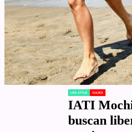
LIFE STYLE
VIAJES
POSTED
IN
IATI Mochi
buscan libe