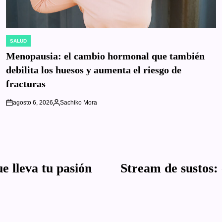
SALUD
POSTED
IN
Menopausia: el cambio hormonal que también
debilita los huesos y aumenta el riesgo de
fracturas
agosto 6, 2026
Sachiko Mora
on
Posted
by
e lleva tu pasión
Stream de sustos: