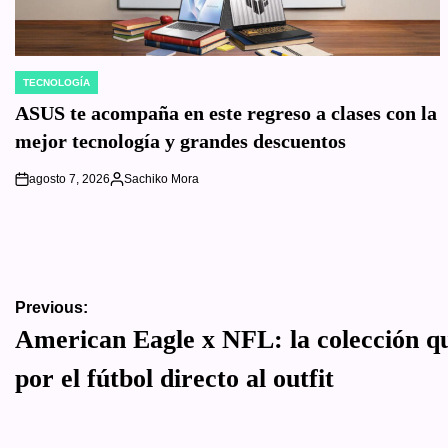
TECNOLOGÍA
POSTED
IN
ASUS te acompaña en este regreso a clases con la
mejor tecnología y grandes descuentos
agosto 7, 2026
Sachiko Mora
on
Posted
by
Navegación
Previous:
American Eagle x NFL: la colección qu
de
por el fútbol directo al outfit
entradas