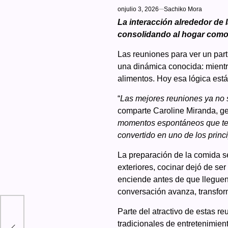
on
julio 3, 2026
Sachiko Mora
La interacción alrededor de l
consolidando al hogar como 
Las reuniones para ver un part
una dinámica conocida: mientr
alimentos. Hoy esa lógica est
“
Las mejores reuniones ya no s
comparte Caroline Miranda, ge
momentos espontáneos que term
convertido en uno de los princ
La preparación de la comida se
exteriores, cocinar dejó de ser
enciende antes de que lleguen l
conversación avanza, transfor
Parte del atractivo de estas r
tradicionales de entretenimient