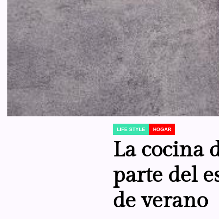
LIFE STYLE
HOGAR
POSTED
IN
La cocina d
parte del 
de verano