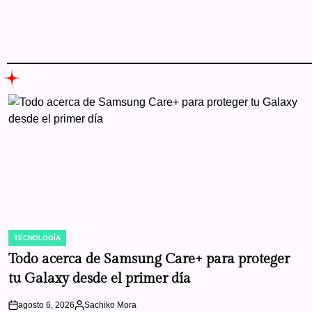
TECNOLOGÍA
POSTED
IN
Todo acerca de Samsung Care+ para proteger
tu Galaxy desde el primer día
agosto 6, 2026
Sachiko Mora
on
Posted