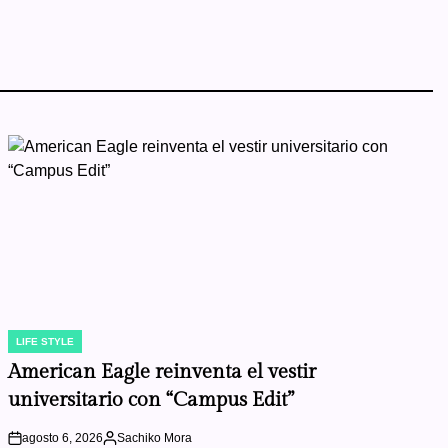
LIFE STYLE
POSTED
IN
American Eagle reinventa el vestir
universitario con “Campus Edit”
agosto 6, 2026
Sachiko Mora
on
Posted