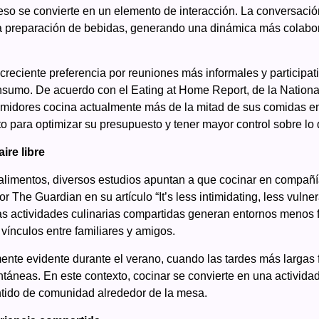
ceso se convierte en un elemento de interacción. La conversació
o la preparación de bebidas, generando una dinámica más colabora
reciente preferencia por reuniones más informales y participat
consumo. De acuerdo con el Eating at Home Report, de la Nation
umidores cocina actualmente más de la mitad de sus comidas e
to para optimizar su presupuesto y tener mayor control sobre l
ire libre
alimentos, diversos estudios apuntan a que cocinar en compañía 
or The Guardian en su artículo “It’s less intimidating, less vul
las actividades culinarias compartidas generan entornos menos 
 vínculos entre familiares y amigos.
ente evidente durante el verano, cuando las tardes más largas 
ontáneas. En este contexto, cocinar se convierte en una activi
entido de comunidad alrededor de la mesa.