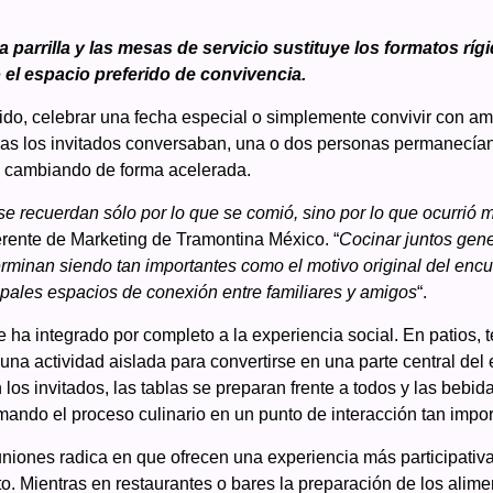
a parrilla y las mesas de servicio sustituye los formatos ríg
el espacio preferido de convivencia.
ido, celebrar una fecha especial o simplemente convivir con a
as los invitados conversaban, una o dos personas permanecían
á cambiando de forma acelerada.
e recuerdan sólo por lo que se comió, sino por lo que ocurrió 
rente de Marketing de Tramontina México. “
Cocinar juntos gene
inan siendo tan importantes como el motivo original del encu
ipales espacios de conexión entre familiares y amigos
“.
 ha integrado por completo a la experiencia social. En patios, t
 una actividad aislada para convertirse en una parte central del 
os invitados, las tablas se preparan frente a todos y las bebida
mando el proceso culinario en un punto de interacción tan impo
euniones radica en que ofrecen una experiencia más participativ
o. Mientras en restaurantes o bares la preparación de los alimen