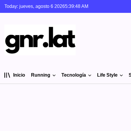
Skip
Today: jueves, agosto 6 2026
5
:
39
:
49
AM
to
content
gnr.lat
Inicio
Running
Tecnología
Life Style