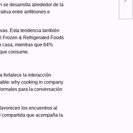
n se desarrolla alrededor de la
una
tiva entre anfitriones e
ivas. Esta tendencia también
al Frozen & Refrigerated Foods
n casa, mientras que 64%
o que consume.
fortalece la interacción
nerable: why cooking in company
formales para la conversación
favorecen los encuentros al
dad compartida que acompaña la