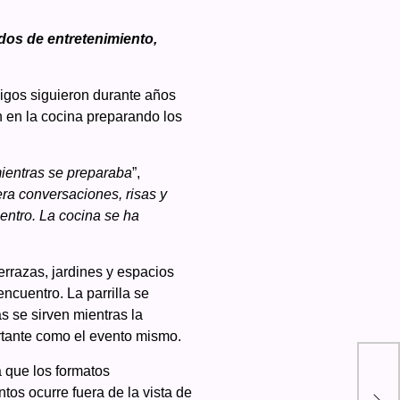
idos de entretenimiento,
migos siguieron durante años
 en la cocina preparando los
mientras se preparaba
”,
ra conversaciones, risas y
entro. La cocina se ha
errazas, jardines y espacios
encuentro. La parrilla se
s se sirven mientras la
rtante como el evento mismo.
¿Qu
a que los formatos
Ško
tos ocurre fuera de la vista de