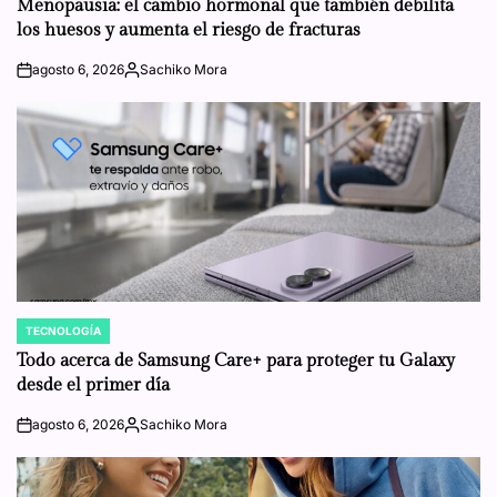
Menopausia: el cambio hormonal que también debilita
los huesos y aumenta el riesgo de fracturas
agosto 6, 2026
Sachiko Mora
on
Posted
by
TECNOLOGÍA
POSTED
IN
Todo acerca de Samsung Care+ para proteger tu Galaxy
desde el primer día
agosto 6, 2026
Sachiko Mora
on
Posted
by