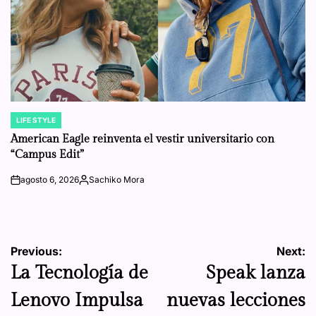
LIFE STYLE
POSTED
IN
American Eagle reinventa el vestir universitario con
“Campus Edit”
agosto 6, 2026
Sachiko Mora
on
Posted
by
Navegación
Previous:
Next:
La Tecnología de
Speak lanza
de
Lenovo Impulsa
nuevas lecciones
entradas