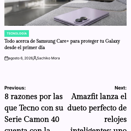
TECNOLOGÍA
POSTED
IN
Todo acerca de Samsung Care+ para proteger tu Galaxy
desde el primer día
agosto 6, 2026
Sachiko Mora
on
Posted
by
Navegación
Previous:
Next:
8 razones por las
Amazfit lanza el
de
que Tecno con su
dueto perfecto de
entradas
Serie Camon 40
relojes
cuenta con la
inteligentes; uno