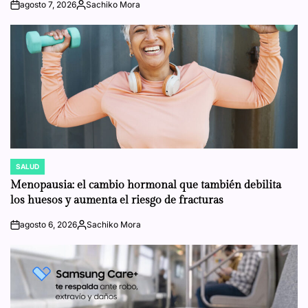
agosto 7, 2026
Sachiko Mora
on
Posted
by
SALUD
POSTED
IN
Menopausia: el cambio hormonal que también debilita
los huesos y aumenta el riesgo de fracturas
agosto 6, 2026
Sachiko Mora
on
Posted
by