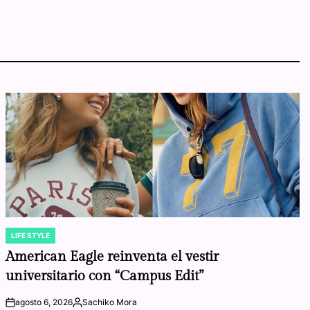
LIFE STYLE
POSTED
IN
American Eagle reinventa el vestir
universitario con “Campus Edit”
agosto 6, 2026
Sachiko Mora
on
Posted