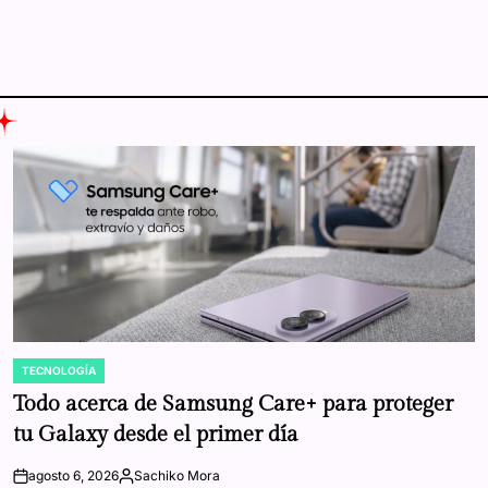
TECNOLOGÍA
POSTED
IN
Todo acerca de Samsung Care+ para proteger
tu Galaxy desde el primer día
agosto 6, 2026
Sachiko Mora
on
Posted