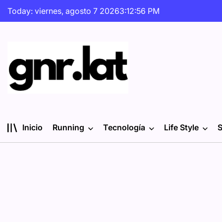
Skip
Today: viernes, agosto 7 2026
3
:
12
:
58
PM
to
content
gnr.lat
Inicio
Running
Tecnología
Life Style
S