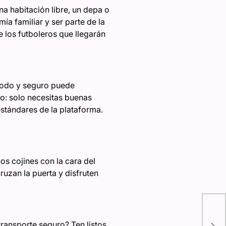
na habitación libre, un depa o
ía familiar y ser parte de la
e los futboleros que llegarán
modo y seguro puede
lo: solo necesitas buenas
estándares de la plataforma.
os cojines con la cara del
uzan la puerta y disfruten
Ree
de 
transporte seguro? Ten listos