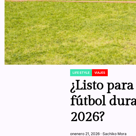
LIFE STYLE
VIAJES
POSTED
IN
¿Listo para
fútbol dur
2026?
on
enero 21, 2026
Sachiko Mora