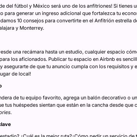
e del fútbol y México será uno de los anfitriones! Si tienes u
o para generar un ingreso adicional que fortalezca tu econom
damos 10 consejos para convertirte en el Anfitrión estrella d
lajara y Monterrey.
Desde una recámara hasta un estudio, cualquier espacio có
 para los aficionados. Publicar tu espacio en Airbnb es sencil
y asegurarte de que tu anuncio cumpla con los requisitos y 
jugar de local!
o
dera de tu equipo favorito, agrega un balón decorativo o un
 tus huéspedes sientan que están en la cancha desde que cr
ories
.
clave
 estadio? ¿Cuál es la mejor ruta?¿Cómo pedir un servicio de 