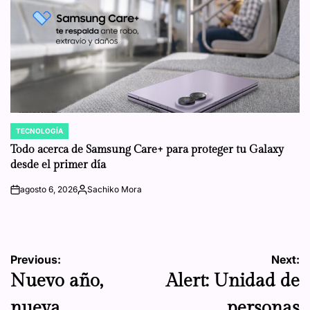
TECNOLOGÍA
POSTED
IN
Todo acerca de Samsung Care+ para proteger tu Galaxy
desde el primer día
agosto 6, 2026
Sachiko Mora
on
Posted
by
Navegación
Previous:
Next:
Nuevo año,
​​Alert: Unidad de
de
nueva
personas