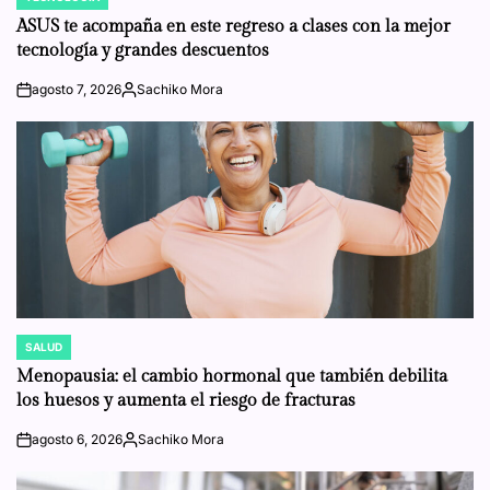
POSTED
IN
ASUS te acompaña en este regreso a clases con la mejor
tecnología y grandes descuentos
agosto 7, 2026
Sachiko Mora
on
Posted
by
SALUD
POSTED
IN
Menopausia: el cambio hormonal que también debilita
los huesos y aumenta el riesgo de fracturas
agosto 6, 2026
Sachiko Mora
on
Posted
by