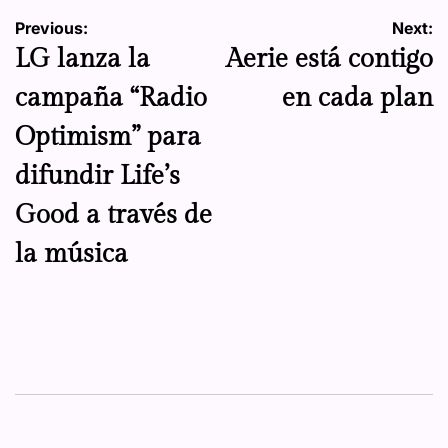
Navegación
Previous:
Next:
LG lanza la
Aerie está contigo
de
campaña “Radio
en cada plan
entradas
Optimism” para
difundir Life’s
Good a través de
la música