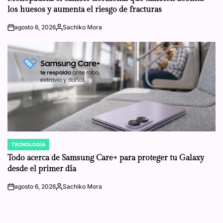
los huesos y aumenta el riesgo de fracturas
agosto 6, 2026
Sachiko Mora
on
Posted
by
TECNOLOGÍA
POSTED
IN
Todo acerca de Samsung Care+ para proteger tu Galaxy
desde el primer día
agosto 6, 2026
Sachiko Mora
on
Posted
by