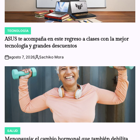
TECNOLOGÍA
POSTED
IN
ASUS te acompaña en este regreso a clases con la mejor
tecnología y grandes descuentos
agosto 7, 2026
Sachiko Mora
on
Posted
by
SALUD
POSTED
IN
Menopausia: el cambio hormonal que también debilita