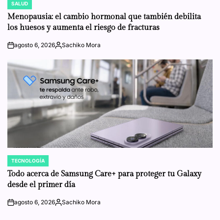
SALUD
POSTED
IN
Menopausia: el cambio hormonal que también debilita
los huesos y aumenta el riesgo de fracturas
agosto 6, 2026
Sachiko Mora
on
Posted
by
TECNOLOGÍA
POSTED
IN
Todo acerca de Samsung Care+ para proteger tu Galaxy
desde el primer día
agosto 6, 2026
Sachiko Mora
on
Posted
by