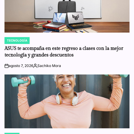
TECNOLOGÍA
POSTED
IN
ASUS te acompaña en este regreso a clases con la mejor
tecnología y grandes descuentos
agosto 7, 2026
Sachiko Mora
on
Posted
by