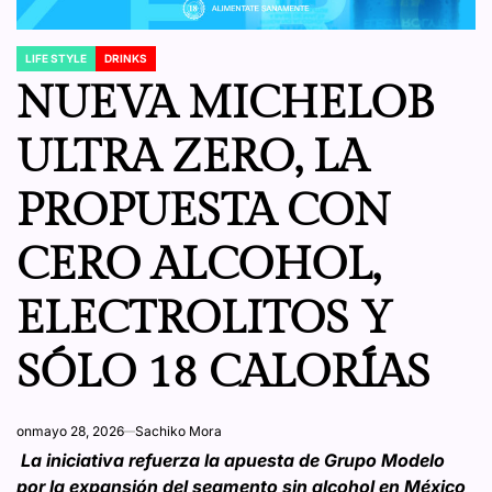
LIFE STYLE
DRINKS
POSTED
IN
NUEVA MICHELOB
ULTRA ZERO, LA
PROPUESTA CON
CERO ALCOHOL,
ELECTROLITOS Y
SÓLO 18 CALORÍAS
on
mayo 28, 2026
Sachiko Mora
La iniciativa refuerza la apuesta de Grupo Modelo
por la expansión del segmento sin alcohol en México