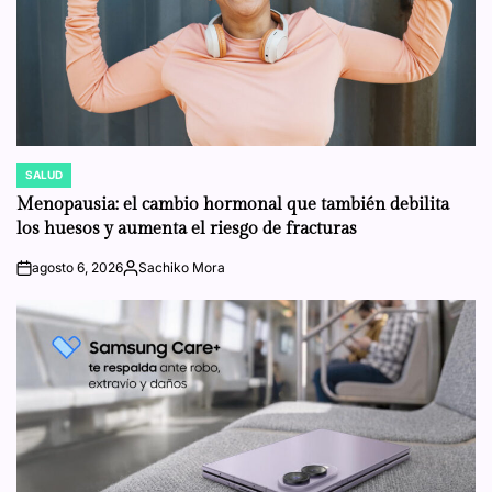
SALUD
POSTED
IN
Menopausia: el cambio hormonal que también debilita
los huesos y aumenta el riesgo de fracturas
agosto 6, 2026
Sachiko Mora
on
Posted
by