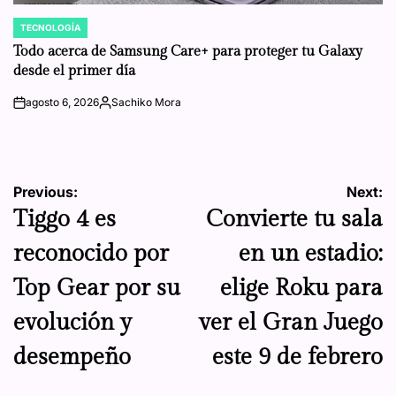
TECNOLOGÍA
POSTED
IN
Todo acerca de Samsung Care+ para proteger tu Galaxy
desde el primer día
agosto 6, 2026
Sachiko Mora
on
Posted
by
Navegación
Previous:
Next:
Tiggo 4 es
Convierte tu sala
de
reconocido por
en un estadio:
entradas
Top Gear por su
elige Roku para
evolución y
ver el Gran Juego
desempeño
este 9 de febrero