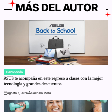
MÁS DEL AUTOR
TECNOLOGÍA
POSTED
IN
ASUS te acompaña en este regreso a clases con la mejor
tecnología y grandes descuentos
agosto 7, 2026
Sachiko Mora
on
Posted
by