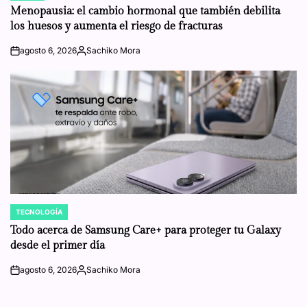
IN
Menopausia: el cambio hormonal que también debilita
los huesos y aumenta el riesgo de fracturas
agosto 6, 2026
Sachiko Mora
on
Posted
by
TECNOLOGÍA
POSTED
IN
Todo acerca de Samsung Care+ para proteger tu Galaxy
desde el primer día
agosto 6, 2026
Sachiko Mora
on
Posted
by