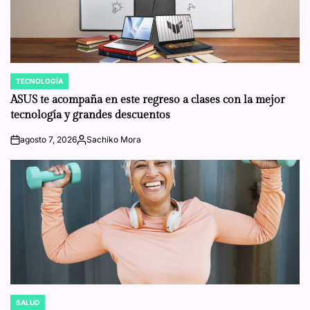
TECNOLOGÍA
POSTED
IN
ASUS te acompaña en este regreso a clases con la mejor
tecnología y grandes descuentos
agosto 7, 2026
Sachiko Mora
on
Posted
by
SALUD
POSTED