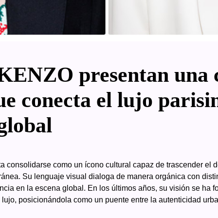
KENZO presentan una c
e conecta el lujo parisi
global
 consolidarse como un ícono cultural capaz de trascender el de
nea. Su lenguaje visual dialoga de manera orgánica con distin
cia en la escena global. En los últimos años, su visión se ha fo
ujo, posicionándola como un puente entre la autenticidad urbana