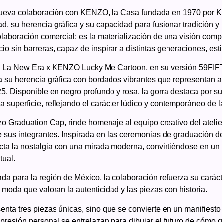
 nueva colaboración con KENZO, la Casa fundada en 1970 por 
d, su herencia gráfica y su capacidad para fusionar tradición y
laboración comercial: es la materialización de una visión comp
sin barreras, capaz de inspirar a distintas generaciones, estil
. La New Era x KENZO Lucky Me Cartoon, en su versión 59FIFTY
su herencia gráfica con bordados vibrantes que representan a
. Disponible en negro profundo y rosa, la gorra destaca por su
la superficie, reflejando el carácter lúdico y contemporáneo de 
o Graduation Cap, rinde homenaje al equipo creativo del atel
 de sus integrantes. Inspirada en las ceremonias de graduación d
cta la nostalgia con una mirada moderna, convirtiéndose en un 
tual.
da para la región de México, la colaboración refuerza su carác
 moda que valoran la autenticidad y las piezas con historia.
enta tres piezas únicas, sino que se convierte en un manifiesto
presión personal se entrelazan para dibujar el futuro de cómo qu