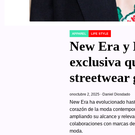
APPAREL
LIFE STYLE
POSTED
IN
New Era y 
exclusiva qu
streetwear 
on
octubre 2, 2025
Daniel Diosdado
New Era ha evolucionado hasta
corazón de la moda contemporá
ampliando su alcance y relevan
colaboraciones con marcas de l
moda.