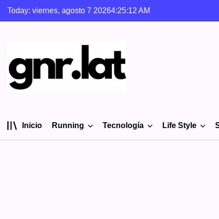
Skip
Today: viernes, agosto 7 2026
4
:
25
:
13
AM
to
content
gnr.lat
Inicio
Running
Tecnología
Life Style