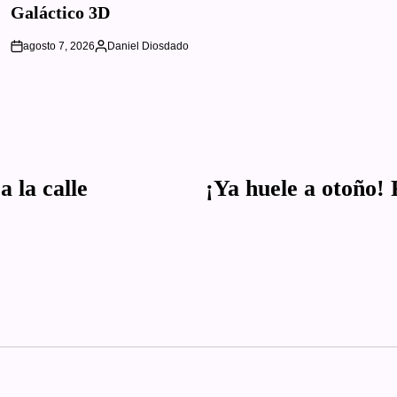
Galáctico 3D
agosto 7, 2026
Daniel Diosdado
on
Posted
by
 la calle
¡Ya huele a otoño!