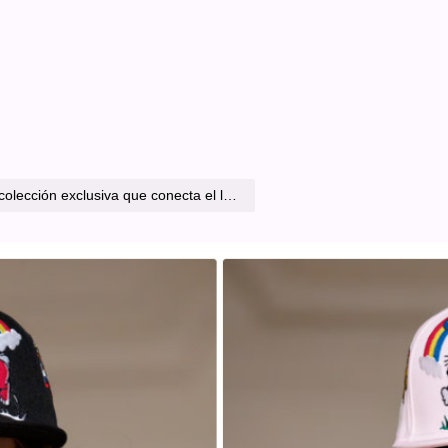
ue conecta el lujo parisino con el streetwear global