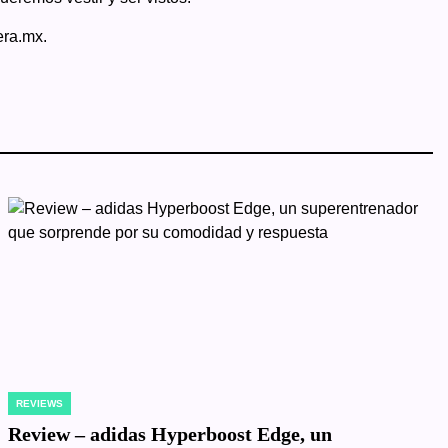
era.mx.
REVIEWS
POSTED
IN
Review – adidas Hyperboost Edge, un