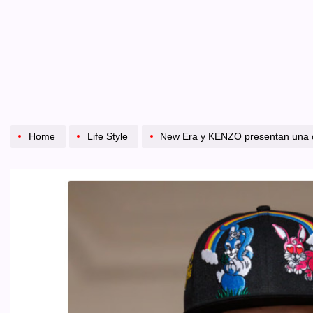
Home
Life Style
New Era y KENZO presentan una colección exclusiva q