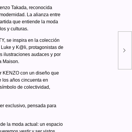
Kenzo Takada, reconocida
 modernidad. La alianza entre
artida que entiende la moda
os y culturas.
¡Ya
, se inspira en la colección
 Luke y K@li, protagonistas de
que
s ilustraciones audaces y por
cam
la Maison.
ier KENZO con un diseño que
e los años cincuenta en
símbolo de colectividad,
ter exclusivo, pensada para
 de la moda actual: un espacio
eremos vestir y ser vistos.