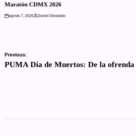
Maratón CDMX 2026
agosto 7, 2026
Daniel Diosdado
on
Posted
by
Navegación
Previous:
PUMA Día de Muertos: De la ofrenda a
de
entradas