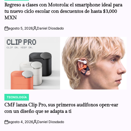
IN
Regreso a clases con Motorola: el smartphone ideal para
tu nuevo ciclo escolar con descuentos de hasta $3,000
MXN
agosto 5, 2026
Daniel Diosdado
on
Posted
by
TECNOLOGÍA
POSTED
IN
CMF lanza Clip Pro, sus primeros audífonos open-ear
con un diseño que se adapta a ti
agosto 4, 2026
Daniel Diosdado
on
Posted
by