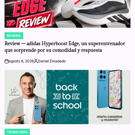
REVIEWS
POSTED
IN
Review – adidas Hyperboost Edge, un superentrenador
que sorprende por su comodidad y respuesta
agosto 6, 2026
Daniel Diosdado
on
Posted
by
TECNOLOGÍA
POSTED