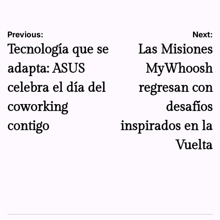
Navegación
Previous:
Next:
Tecnología que se
Las Misiones
de
adapta: ASUS
MyWhoosh
entradas
celebra el día del
regresan con
coworking
desafíos
contigo
inspirados en la
Vuelta