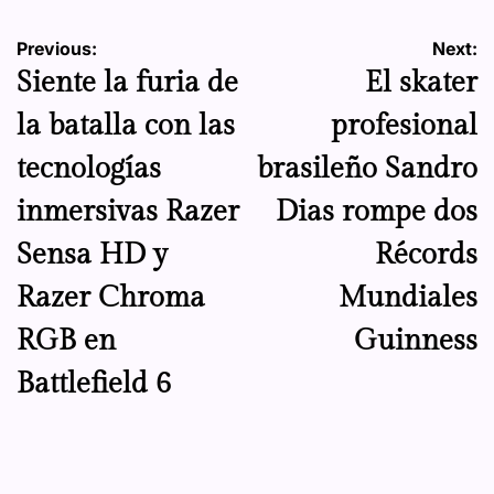
Navegación
Previous:
Next:
Siente la furia de
El skater
de
la batalla con las
profesional
entradas
tecnologías
brasileño Sandro
inmersivas Razer
Dias rompe dos
Sensa HD y
Récords
Razer Chroma
Mundiales
RGB en
Guinness
Battlefield 6