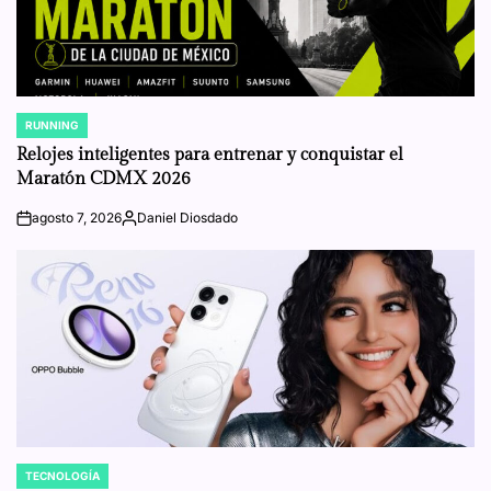
RUNNING
POSTED
IN
Relojes inteligentes para entrenar y conquistar el
Maratón CDMX 2026
agosto 7, 2026
Daniel Diosdado
on
Posted
by
TECNOLOGÍA
POSTED