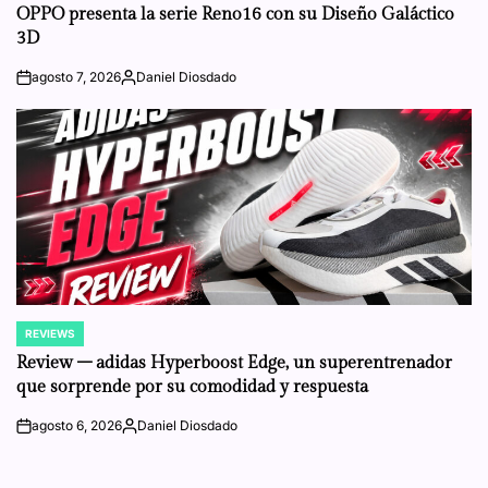
IN
OPPO presenta la serie Reno16 con su Diseño Galáctico
3D
agosto 7, 2026
Daniel Diosdado
on
Posted
by
REVIEWS
POSTED
IN
Review – adidas Hyperboost Edge, un superentrenador
que sorprende por su comodidad y respuesta
agosto 6, 2026
Daniel Diosdado
on
Posted
by