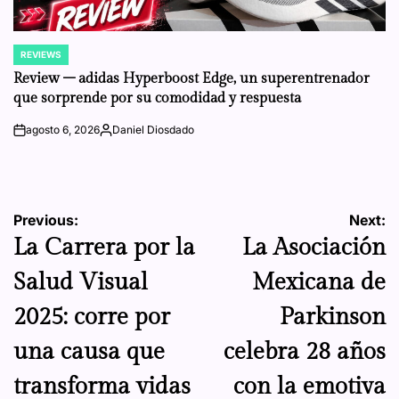
REVIEWS
POSTED
IN
Review – adidas Hyperboost Edge, un superentrenador
que sorprende por su comodidad y respuesta
agosto 6, 2026
Daniel Diosdado
on
Posted
by
Navegación
Previous:
Next:
La Carrera por la
La Asociación
de
Salud Visual
Mexicana de
entradas
2025: corre por
Parkinson
una causa que
celebra 28 años
transforma vidas
con la emotiva