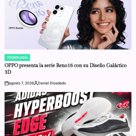
TECNOLOGÍA
POSTED
IN
OPPO presenta la serie Reno16 con su Diseño Galáctico
3D
agosto 7, 2026
Daniel Diosdado
on
Posted
by