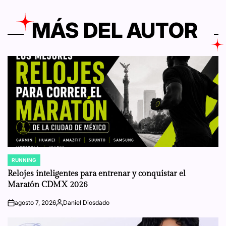
MÁS DEL AUTOR
RUNNING
POSTED
IN
Relojes inteligentes para entrenar y conquistar el
Maratón CDMX 2026
agosto 7, 2026
Daniel Diosdado
on
Posted
by