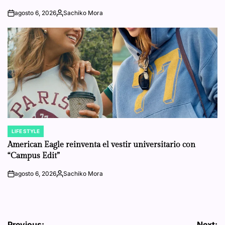
agosto 6, 2026
Sachiko Mora
on
Posted
by
LIFE STYLE
POSTED
IN
American Eagle reinventa el vestir universitario con
“Campus Edit”
agosto 6, 2026
Sachiko Mora
on
Posted
by
Previous:
Next: