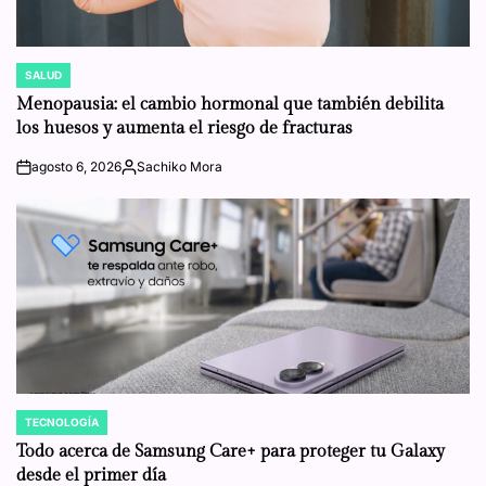
SALUD
POSTED
IN
Menopausia: el cambio hormonal que también debilita
los huesos y aumenta el riesgo de fracturas
agosto 6, 2026
Sachiko Mora
on
Posted
by
TECNOLOGÍA
POSTED
IN
Todo acerca de Samsung Care+ para proteger tu Galaxy
desde el primer día