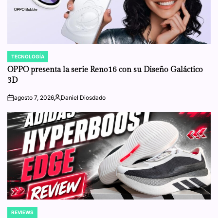
TECNOLOGÍA
POSTED
IN
OPPO presenta la serie Reno16 con su Diseño Galáctico
3D
agosto 7, 2026
Daniel Diosdado
on
Posted
by
REVIEWS
POSTED