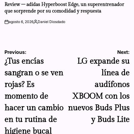
IN
Review – adidas Hyperboost Edge, un superentrenador
que sorprende por su comodidad y respuesta
agosto 6, 2026
Daniel Diosdado
on
Posted
by
Navegación
Previous:
Next:
¿Tus encías
LG expande su
de
sangran o se ven
línea de
entradas
rojas? Es
audífonos
momento de
XBOOM con los
hacer un cambio
nuevos Buds Plus
en tu rutina de
y Buds Lite
higiene bucal