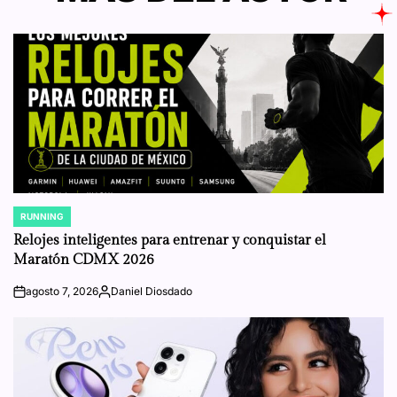
RUNNING
POSTED
IN
Relojes inteligentes para entrenar y conquistar el
Maratón CDMX 2026
agosto 7, 2026
Daniel Diosdado
on
Posted
by