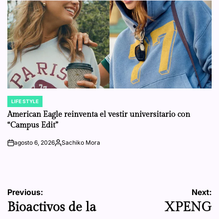
LIFE STYLE
POSTED
IN
American Eagle reinventa el vestir universitario con
“Campus Edit”
agosto 6, 2026
Sachiko Mora
on
Posted
by
Navegación
Previous:
Next:
Bioactivos de la
XPENG
de