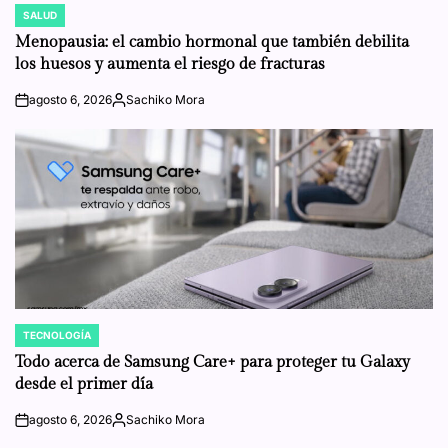
SALUD
POSTED
IN
Menopausia: el cambio hormonal que también debilita
los huesos y aumenta el riesgo de fracturas
agosto 6, 2026
Sachiko Mora
on
Posted
by
TECNOLOGÍA
POSTED
IN
Todo acerca de Samsung Care+ para proteger tu Galaxy
desde el primer día
agosto 6, 2026
Sachiko Mora
on
Posted
by