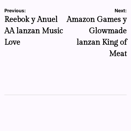
Navegación
Previous:
Next:
Reebok y Anuel
Amazon Games y
de
AA lanzan Music
Glowmade
entradas
Love
lanzan King of
Meat