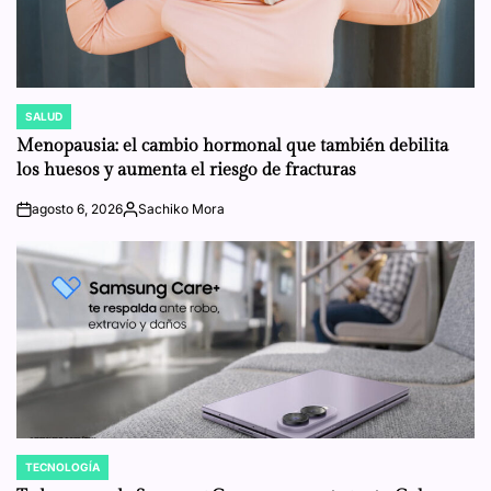
SALUD
POSTED
IN
Menopausia: el cambio hormonal que también debilita
los huesos y aumenta el riesgo de fracturas
agosto 6, 2026
Sachiko Mora
on
Posted
by
TECNOLOGÍA
POSTED
IN