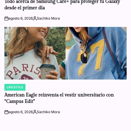
Todo acerca de Samsung Care+ para proteger tu Galaxy
desde el primer día
agosto 6, 2026
Sachiko Mora
on
Posted
by
LIFE STYLE
POSTED
IN
American Eagle reinventa el vestir universitario con
“Campus Edit”
agosto 6, 2026
Sachiko Mora
on
Posted
by