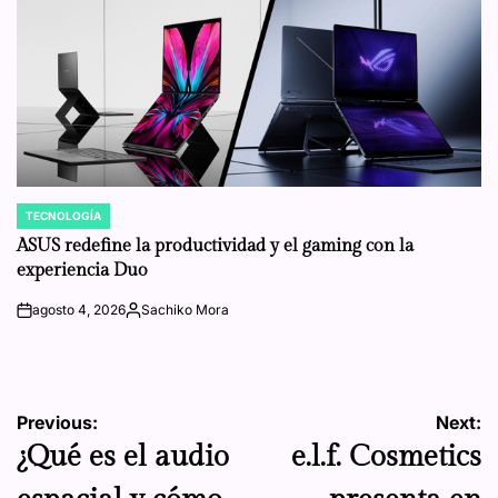
TECNOLOGÍA
POSTED
IN
ASUS redefine la productividad y el gaming con la
experiencia Duo
agosto 4, 2026
Sachiko Mora
on
Posted
by
Navegación
Previous:
Next:
¿Qué es el audio
e.l.f. Cosmetics
de