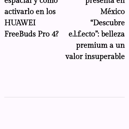
espacial y cómo
presenta en
entradas
activarlo en los
México
HUAWEI
“Descubre
FreeBuds Pro 4?
e.l.f.ecto”: belleza
premium a un
valor insuperable