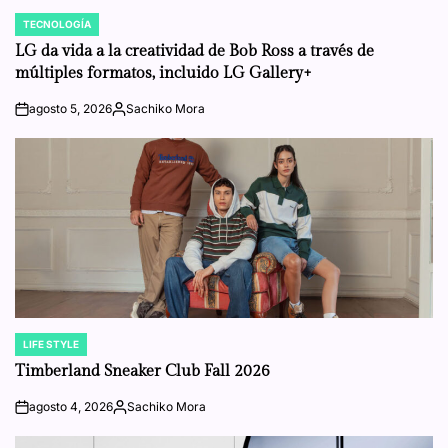
TECNOLOGÍA
POSTED
IN
LG da vida a la creatividad de Bob Ross a través de
múltiples formatos, incluido LG Gallery+
agosto 5, 2026
Sachiko Mora
on
Posted
by
LIFE STYLE
POSTED
IN
Timberland Sneaker Club Fall 2026
agosto 4, 2026
Sachiko Mora
on
Posted
by