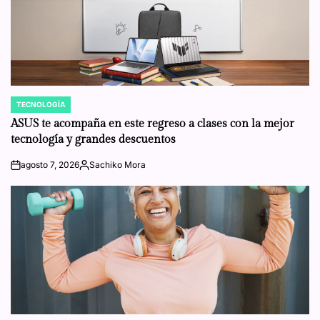
TECNOLOGÍA
POSTED
IN
ASUS te acompaña en este regreso a clases con la mejor
tecnología y grandes descuentos
agosto 7, 2026
Sachiko Mora
on
Posted
by