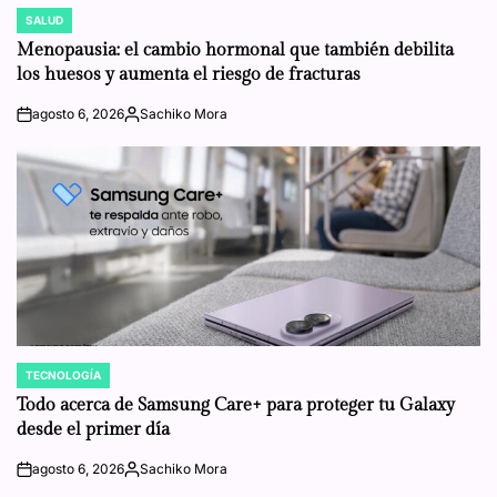
SALUD
POSTED
IN
Menopausia: el cambio hormonal que también debilita
los huesos y aumenta el riesgo de fracturas
agosto 6, 2026
Sachiko Mora
on
Posted
by
TECNOLOGÍA
POSTED
IN
Todo acerca de Samsung Care+ para proteger tu Galaxy
desde el primer día
agosto 6, 2026
Sachiko Mora
on
Posted