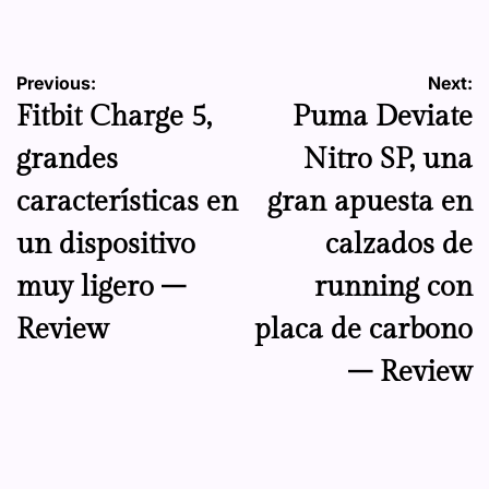
by
Navegación
Previous:
Next:
Fitbit Charge 5,
Puma Deviate
de
grandes
Nitro SP, una
entradas
características en
gran apuesta en
un dispositivo
calzados de
muy ligero –
running con
Review
placa de carbono
– Review