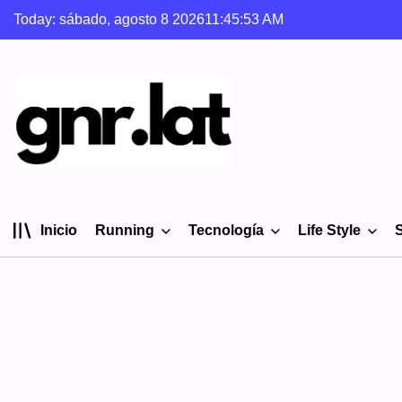
Skip
Today: sábado, agosto 8 2026
11
:
45
:
54
AM
to
content
gnr.lat
Inicio
Running
Tecnología
Life Style