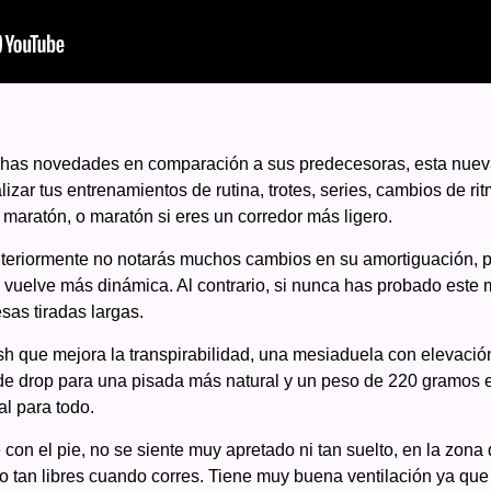
as novedades en comparación a sus predecesoras, esta nueva
zar tus entrenamientos de rutina, trotes, series, cambios de ritmo
maratón, o maratón si eres un corredor más ligero.
teriormente no notarás muchos cambios en su amortiguación, per
 vuelve más dinámica. Al contrario, si nunca has probado este
sas tiradas largas.
 que mejora la transpirabilidad, una mesiaduela con elevació
 de drop para una pisada más natural y un peso de 220 gramos e
al para todo.
 con el pie, no se siente muy apretado ni tan suelto, en la zon
o tan libres cuando corres. Tiene muy buena ventilación ya que