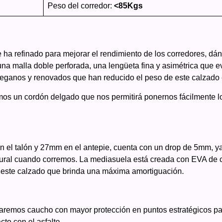
Peso del corredor:
<85Kgs
 ha refinado para mejorar el rendimiento de los corredores, d
na malla doble perforada, una lengüeta fina y asimétrica que evi
s veganos y renovados que han reducido el peso de este calzado
mos un cordón delgado que nos permitirá ponernos fácilmente los
el talón y 27mm en el antepie, cuenta con un drop de 5mm, ya 
ural cuando corremos. La mediasuela está creada con EVA de c
 este calzado que brinda una máxima amortiguación.
raremos caucho con mayor protección en puntos estratégicos pa
cto con el asfalto.