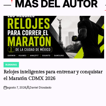
MÁS DEL AUTOR
RUNNING
POSTED
IN
Relojes inteligentes para entrenar y conquistar
el Maratón CDMX 2026
agosto 7, 2026
Daniel Diosdado
on
Posted
by