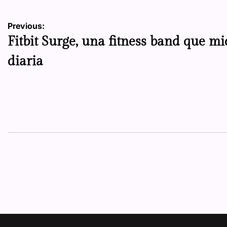
Navegación
Previous:
Fitbit Surge, una fitness band que mi
de
diaria
entradas