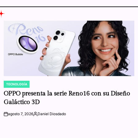
TECNOLOGÍA
POSTED
IN
OPPO presenta la serie Reno16 con su Diseño
Galáctico 3D
agosto 7, 2026
Daniel Diosdado
on
Posted
by