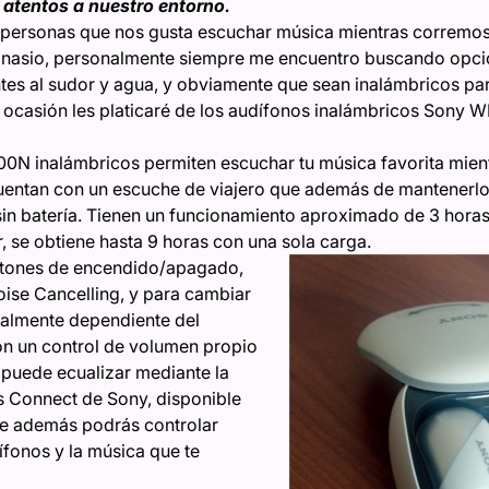
o atentos a nuestro entorno.
 personas que nos gusta escuchar música mientras corremo
gimnasio, personalmente siempre me encuentro buscando opc
tes al sudor y agua, y obviamente que sean inalámbricos par
a ocasión les platicaré de los audífonos inalámbricos Sony
N inalámbricos permiten escuchar tu música favorita mientr
uentan con un escuche de viajero que además de mantenerlo
sin batería. Tienen un funcionamiento aproximado de 3 hora
, se obtiene hasta 9 horas con una sola carga.
botones de encendido/apagado,
oise Cancelling, y para cambiar
talmente dependiente del
on un control de volumen propio
 puede ecualizar mediante la
 Connect de Sony, disponible
ue además podrás controlar
ífonos y la música que te