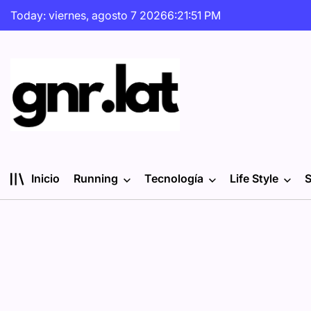
Skip
Today: viernes, agosto 7 2026
6
:
21
:
51
PM
to
content
gnr.lat
Inicio
Running
Tecnología
Life Style
S