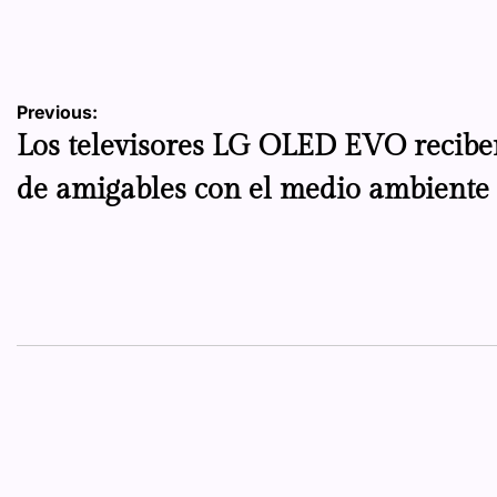
Navegación
Previous:
Los televisores LG OLED EVO reciben 
de
de amigables con el medio ambiente
entradas