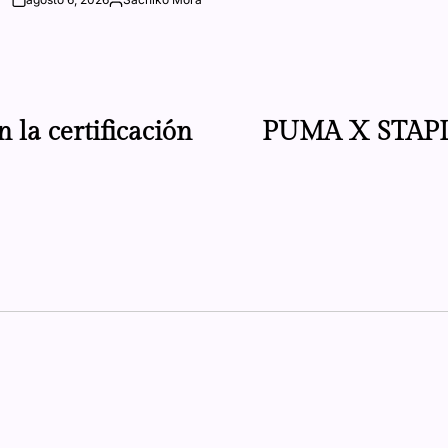
on
Posted
by
la certificación
PUMA X STAPLE,