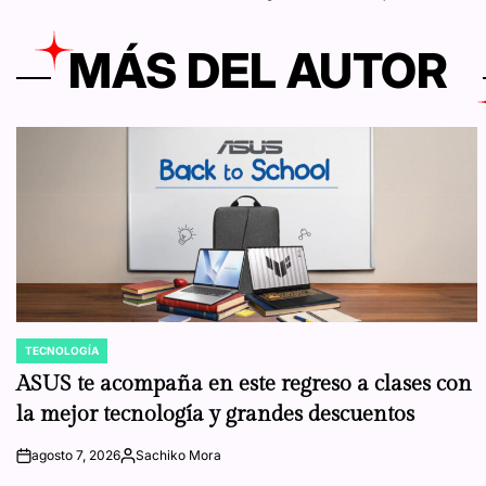
MÁS DEL AUTOR
TECNOLOGÍA
POSTED
IN
ASUS te acompaña en este regreso a clases con
la mejor tecnología y grandes descuentos
agosto 7, 2026
Sachiko Mora
on
Posted
by