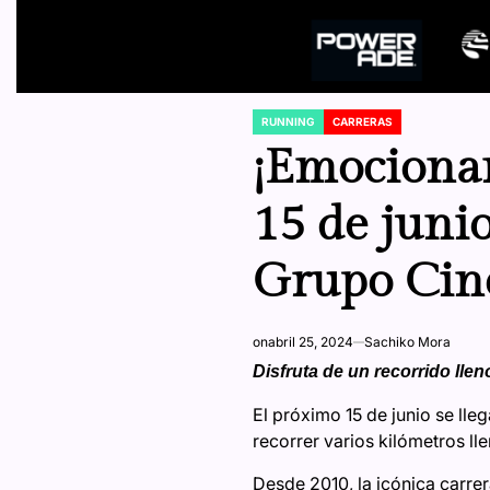
RUNNING
CARRERAS
POSTED
IN
¡Emocionan
15 de junio
Grupo Ci
on
abril 25, 2024
Sachiko Mora
Disfruta de un recorrido lle
El próximo 15 de junio se lle
recorrer varios kilómetros ll
Desde 2010, la icónica carrer