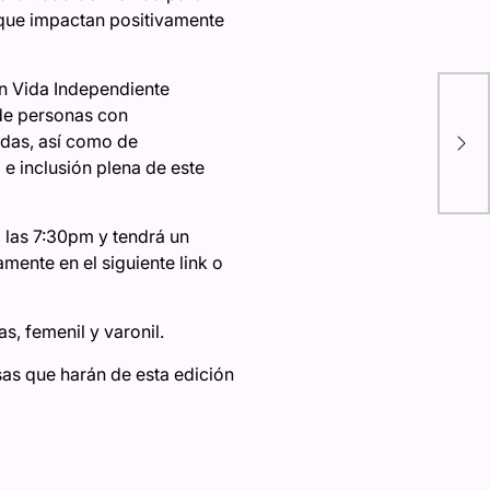
s que impactan positivamente
ón Vida Independiente
PU
 de personas con
col
adas, así como de
tra
e inclusión plena de este
bue
 las 7:30pm y tendrá un
mente en el siguiente link o
, femenil y varonil.
sas que harán de esta edición