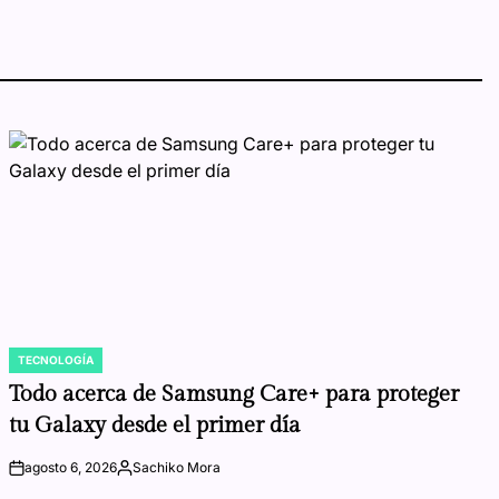
TECNOLOGÍA
POSTED
IN
Todo acerca de Samsung Care+ para proteger
tu Galaxy desde el primer día
agosto 6, 2026
Sachiko Mora
on
Posted
by