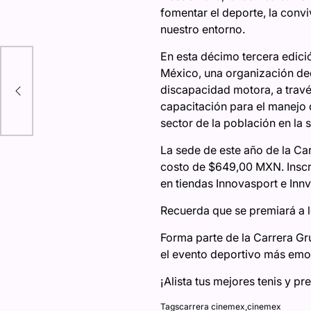
fomentar el deporte, la conv
nuestro entorno.
En esta décimo tercera edici
D
México, una organización ded
discapacidad motora, a travé
les
capacitación para el manejo 
sector de la población en la 
La sede de este año de la Ca
costo de $649,00 MXN. Inscríb
en tiendas Innovasport e Innv
Recuerda que se premiará a l
Forma parte de la Carrera Gr
el evento deportivo más emoc
¡Alista tus mejores tenis y pr
Tags
carrera cinemex
,
cinemex