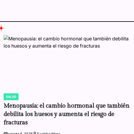
SALUD
POSTED
IN
Menopausia: el cambio hormonal que también
debilita los huesos y aumenta el riesgo de
fracturas
agosto 6, 2026
Sachiko Mora