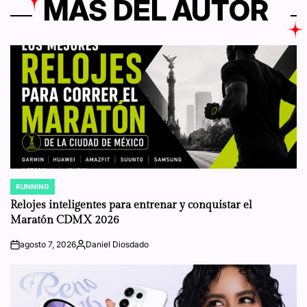
MÁS DEL AUTOR
RUNNING
POSTED
IN
Relojes inteligentes para entrenar y conquistar el
Maratón CDMX 2026
agosto 7, 2026
Daniel Diosdado
on
Posted
by