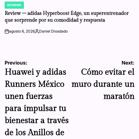
REVIEWS
POSTED
IN
Review – adidas Hyperboost Edge, un superentrenador
que sorprende por su comodidad y respuesta
agosto 6, 2026
Daniel Diosdado
on
Posted
by
Navegación
Previous:
Next:
Huawei y adidas
Cómo evitar el
de
Runners México
muro durante un
entradas
unen fuerzas
maratón
para impulsar tu
bienestar a través
de los Anillos de