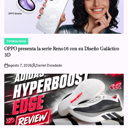
TECNOLOGÍA
POSTED
IN
OPPO presenta la serie Reno16 con su Diseño Galáctico
3D
agosto 7, 2026
Daniel Diosdado
on
Posted
by