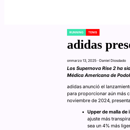
RUNNING
TENIS
POSTED
IN
adidas pres
on
marzo 13, 2025
Daniel Diosdado
Los Supernova Rise 2 ha sid
Médica Americana de Podo
adidas anunció el lanzamiento
para proporcionar aún más c
noviembre de 2024, present
Upper de malla de 
ajuste más transpira
sea un 4% más ligera