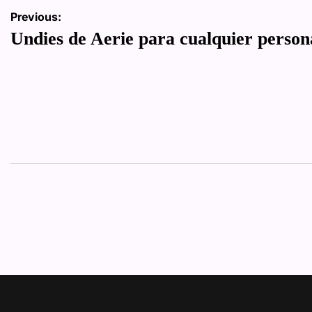
Navegación
Previous:
Undies de Aerie para cualquier person
de
entradas