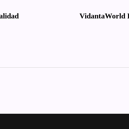
alidad
VidantaWorld R