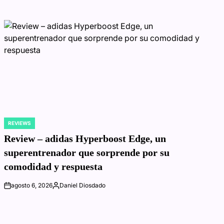
REVIEWS
POSTED
IN
Review – adidas Hyperboost Edge, un
superentrenador que sorprende por su
comodidad y respuesta
agosto 6, 2026
Daniel Diosdado
on
Posted
by