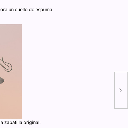
pora un cuello de espuma
Vid
May
par
est
 zapatilla original: