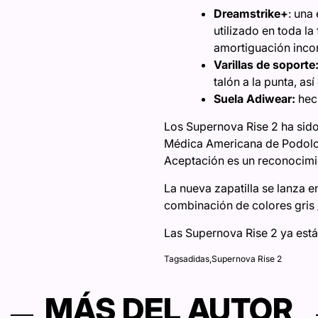
Dreamstrike+
: una
utilizado en toda l
amortiguación inc
Varillas de soporte
talón a la punta, a
Suela Adiwear:
hec
Los Supernova Rise 2 ha sido
Médica Americana de Podologí
Aceptación es un reconocimie
La nueva zapatilla se lanza e
combinación de colores gris /
Las Supernova Rise 2 ya están
Tags
adidas
,
Supernova Rise 2
MÁS DEL AUTOR