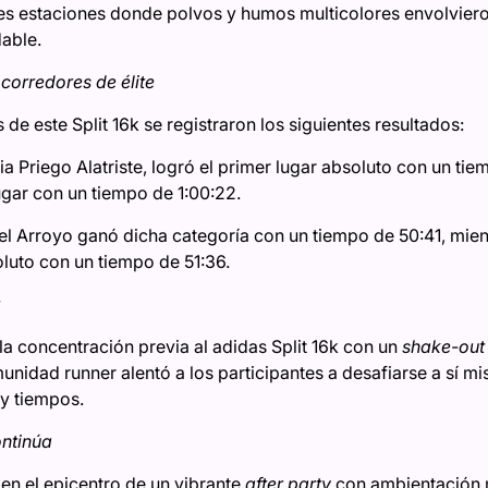
tes estaciones donde polvos y humos multicolores envolvieron
dable.
 corredores de élite
 de este Split 16k se registraron los siguientes resultados:
lia Priego Alatriste, logró el primer lugar absoluto con un ti
gar con un tiempo de 1:00:22.
riel Arroyo ganó dicha categoría con un tiempo de 50:41, m
oluto con un tiempo de 51:36.
 concentración previa al adidas Split 16k con un
shake-out
nidad runner alentó a los participantes a desafiarse a sí mi
y tiempos.
ontinúa
en el epicentro de un vibrante
after party
con ambientación m