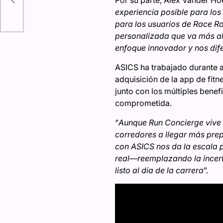
Por su parte, Alex Vander Ho
experiencia posible para los
para los usuarios de Race Ro
personalizada que va más all
enfoque innovador y nos dife
ASICS ha trabajado durante a
adquisición de la app de fitne
junto con los múltiples ben
comprometida.
“
Aunque Run Concierge vive e
corredores a llegar más pre
con ASICS nos da la escala p
real—reemplazando la incert
listo al día de la carrera
”.