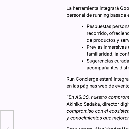
La herramienta integrará Go
personal de running basada e
Respuestas personal
recorrido, ofrecien
de productos y serv
Previas inmersivas e
familiaridad, la con
Sugerencias curadas
acompañantes disfru
Run Concierge estará integrad
en las páginas web de evento
“
En ASICS, nuestro compromis
Akihiko Sadaka, director digi
compromiso con el ecosistem
y conocimientos que mejoren
o:
de