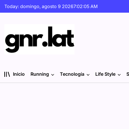
Skip
Today: domingo, agosto 9 2026
7
:
02
:
07
AM
to
content
gnr.lat
Inicio
Running
Tecnología
Life Style
S