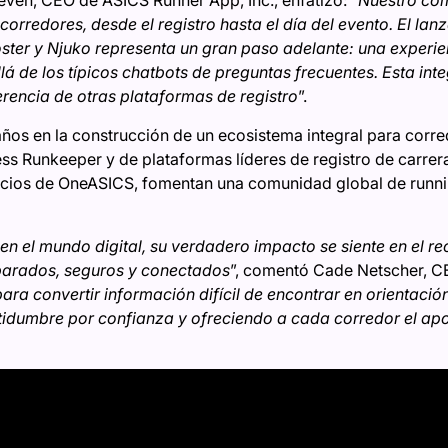
even, CEO de ASICS Runner App, Inc., enfatizó: “
Nuestro com
 corredores, desde el registro hasta el día del evento. El l
ster y Njuko representa un gran paso adelante: una experie
á de los típicos chatbots de preguntas frecuentes. Esta int
rencia de otras plataformas de registro
”.
ños en la construcción de un ecosistema integral para corre
ss Runkeeper y de plataformas líderes de registro de carreras.
eficios de OneASICS, fomentan una comunidad global de runn
n el mundo digital, su verdadero impacto se siente en el 
parados, seguros y conectados
”, comentó Cade Netscher, CE
ara convertir información difícil de encontrar en orientaci
idumbre por confianza y ofreciendo a cada corredor el apo