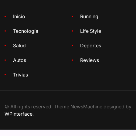
Inicio
Running
Tecnología
Life Style
Salud
Deportes
Autos
Reviews
Trivias
© All rights reserved. Theme NewsMachine designed by
WPInterface
.