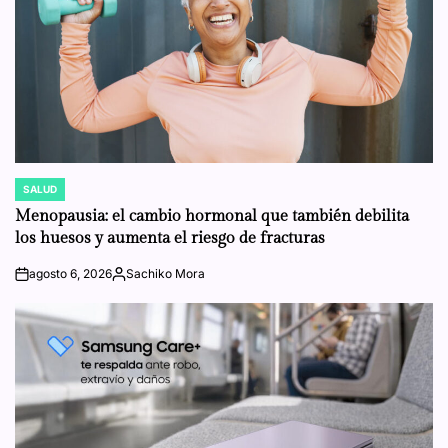
SALUD
POSTED
IN
Menopausia: el cambio hormonal que también debilita
los huesos y aumenta el riesgo de fracturas
agosto 6, 2026
Sachiko Mora
on
Posted
by