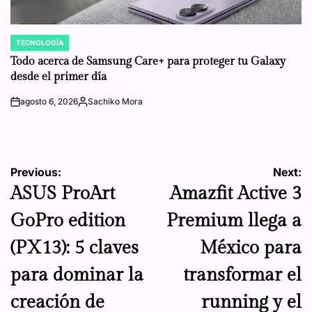
TECNOLOGÍA
POSTED
IN
Todo acerca de Samsung Care+ para proteger tu Galaxy
desde el primer día
agosto 6, 2026
Sachiko Mora
on
Posted
by
Navegación
Previous:
Next:
ASUS ProArt
Amazfit Active 3
de
GoPro edition
Premium llega a
entradas
(PX13): 5 claves
México para
para dominar la
transformar el
creación de
running y el