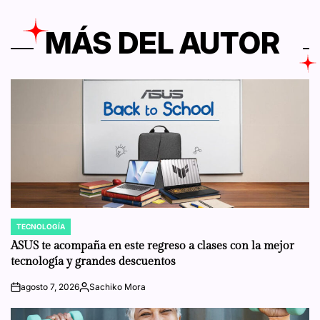
MÁS DEL AUTOR
TECNOLOGÍA
POSTED
IN
ASUS te acompaña en este regreso a clases con la mejor
tecnología y grandes descuentos
agosto 7, 2026
Sachiko Mora
on
Posted
by