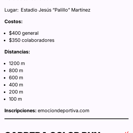
Lugar: Estadio Jesús “Palillo” Martínez
Costos:
$400 general
$350 colaboradores
Distancias:
1200 m
800 m
600 m
400 m
200 m
100 m
Inscripciones:
emociondeportiva.com