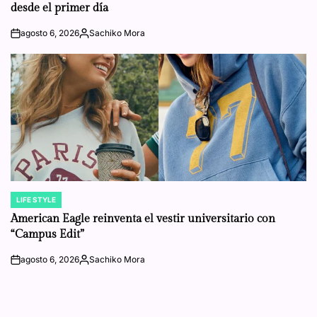
desde el primer día
agosto 6, 2026
Sachiko Mora
on
Posted
by
LIFE STYLE
POSTED
IN
American Eagle reinventa el vestir universitario con
“Campus Edit”
agosto 6, 2026
Sachiko Mora
on
Posted
by