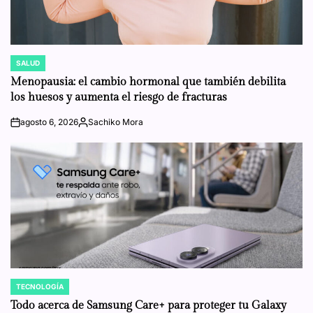
SALUD
POSTED
IN
Menopausia: el cambio hormonal que también debilita
los huesos y aumenta el riesgo de fracturas
agosto 6, 2026
Sachiko Mora
on
Posted
by
TECNOLOGÍA
POSTED
IN
Todo acerca de Samsung Care+ para proteger tu Galaxy