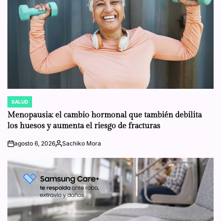
SALUD
POSTED
IN
Menopausia: el cambio hormonal que también debilita
los huesos y aumenta el riesgo de fracturas
agosto 6, 2026
Sachiko Mora
on
Posted
by