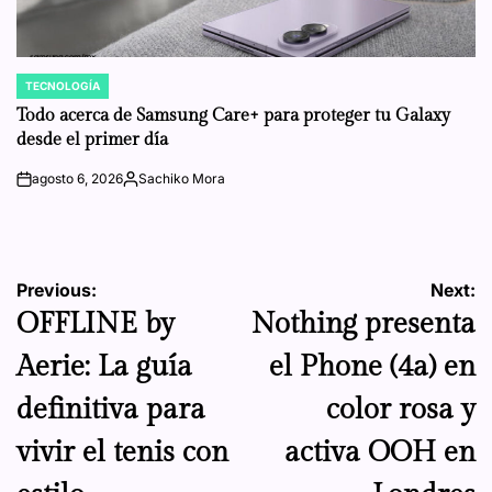
TECNOLOGÍA
POSTED
IN
Todo acerca de Samsung Care+ para proteger tu Galaxy
desde el primer día
agosto 6, 2026
Sachiko Mora
on
Posted
by
Navegación
Previous:
Next:
OFFLINE by
Nothing presenta
de
Aerie: La guía
el Phone (4a) en
entradas
definitiva para
color rosa y
vivir el tenis con
activa OOH en