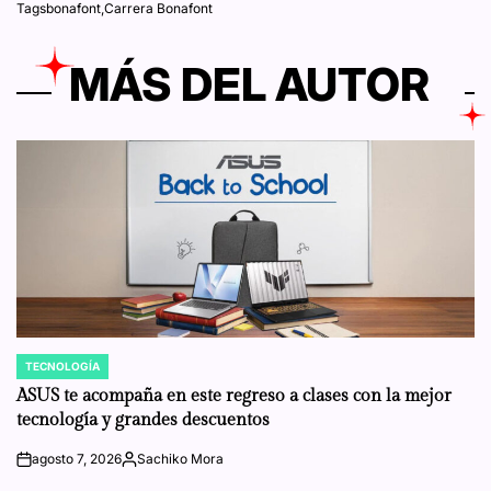
Tags
bonafont
,
Carrera Bonafont
MÁS DEL AUTOR
TECNOLOGÍA
POSTED
IN
ASUS te acompaña en este regreso a clases con la mejor
tecnología y grandes descuentos
agosto 7, 2026
Sachiko Mora
on
Posted
by