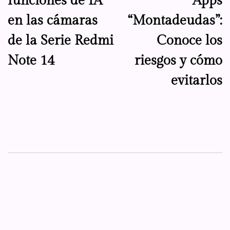
funciones de IA
Apps
entradas
en las cámaras
“Montadeudas”:
de la Serie Redmi
Conoce los
Note 14
riesgos y cómo
evitarlos