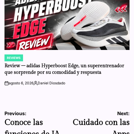
REVIEWS
POSTED
IN
Review – adidas Hyperboost Edge, un superentrenador
que sorprende por su comodidad y respuesta
agosto 6, 2026
Daniel Diosdado
on
Posted
by
Navegación
Previous:
Next:
Conoce las
Cuidado con las
de