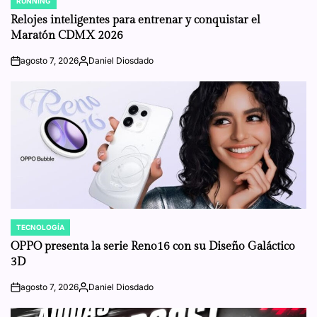
RUNNING
POSTED
IN
Relojes inteligentes para entrenar y conquistar el
Maratón CDMX 2026
agosto 7, 2026
Daniel Diosdado
on
Posted
by
TECNOLOGÍA
POSTED
IN
OPPO presenta la serie Reno16 con su Diseño Galáctico
3D
agosto 7, 2026
Daniel Diosdado
on
Posted
by