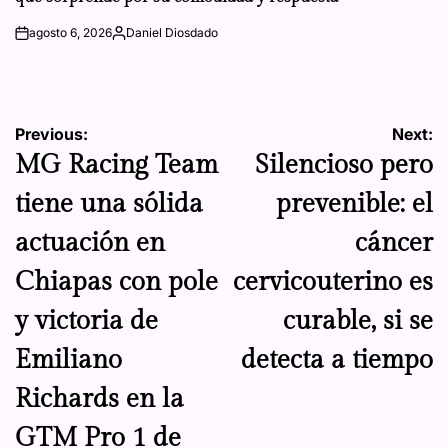
agosto 6, 2026
Daniel Diosdado
on
Posted
by
Navegación
Previous:
Next:
MG Racing Team
Silencioso pero
de
tiene una sólida
prevenible: el
entradas
actuación en
cáncer
Chiapas con pole
cervicouterino es
y victoria de
curable, si se
Emiliano
detecta a tiempo
Richards en la
GTM Pro 1 de