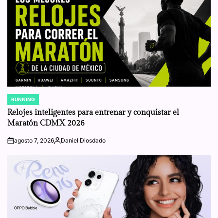
RUNNING
POSTED
IN
Relojes inteligentes para entrenar y conquistar el
Maratón CDMX 2026
agosto 7, 2026
Daniel Diosdado
on
Posted
by