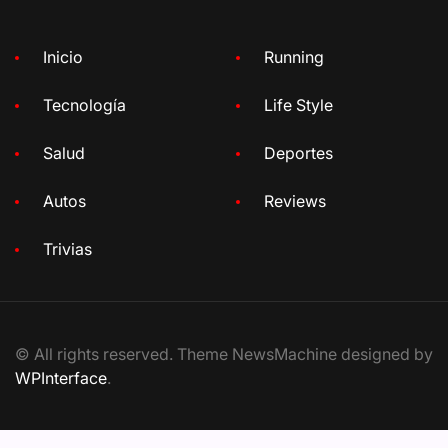
Inicio
Running
Tecnología
Life Style
Salud
Deportes
Autos
Reviews
Trivias
© All rights reserved. Theme NewsMachine designed by
WPInterface
.