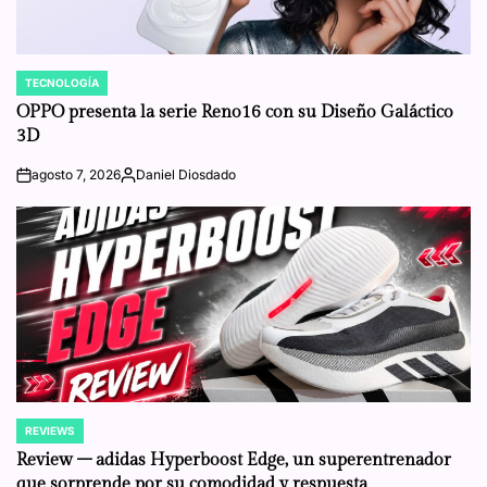
TECNOLOGÍA
POSTED
IN
OPPO presenta la serie Reno16 con su Diseño Galáctico
3D
agosto 7, 2026
Daniel Diosdado
on
Posted
by
REVIEWS
POSTED
IN
Review – adidas Hyperboost Edge, un superentrenador
que sorprende por su comodidad y respuesta