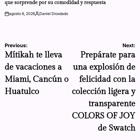
que sorprende por su comodidad y respuesta
agosto 6, 2026
Daniel Diosdado
on
Posted
by
Navegación
Previous:
Next:
Mítikah te lleva
Prepárate para
de
de vacaciones a
una explosión de
entradas
Miami, Cancún o
felicidad con la
Huatulco
colección ligera y
transparente
COLORS OF JOY
de Swatch