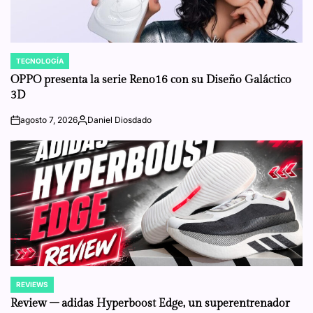
TECNOLOGÍA
POSTED
IN
OPPO presenta la serie Reno16 con su Diseño Galáctico
3D
agosto 7, 2026
Daniel Diosdado
on
Posted
by
REVIEWS
POSTED
IN
Review – adidas Hyperboost Edge, un superentrenador