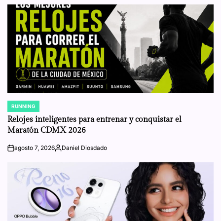
RUNNING
POSTED
IN
Relojes inteligentes para entrenar y conquistar el
Maratón CDMX 2026
agosto 7, 2026
Daniel Diosdado
on
Posted
by